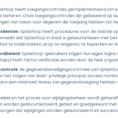
Ondersteuning op locatie
lashtop heeft toegangscontroles geïmplementeerd om e
Remote access via
RDP/SSH/VNC
 beheren. Onze toegangscontroles zijn gebaseerd op aut
ingen van taken voor degenen die toegang hebben tot he
Op afstand werken met
Wacom
cidenten
: Splashtop heeft procedures voor de reactie o
Toegang op afstand voor
gemaakt dat Splashtop in staat is gebeurtenissen met bet
Labo's
ctiva te onderzoeken, erop te reageren, te beperken en 
Endpoint-beveiliging
rdbeleid
: Splashtop-gebruikers krijgen hun eigen login
ps/multi-factor verificatie worden door de hele organ
Ontdek alle behoeften
Ontdek a
controle
: de gegevensbeveiligingscontroles van Splasht
het volgen van least-privilege principal, access monitori
ikers een minimaal niveau van gegevenstoegang hebben
.
 beleid en het proces voor wijzigingsbeheer wordt gehan
ngen worden gedocumenteerd, getest en goedgekeurd met
orgen dat wijzigingen worden geautoriseerd en succesvol