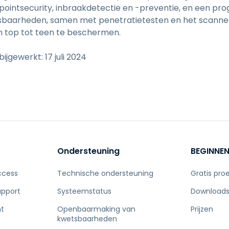
intsecurity, inbraakdetectie en -preventie, en een pr
baarheden, samen met penetratietesten en het scann
n top tot teen te beschermen.
bijgewerkt: 17 juli 2024
Ondersteuning
BEGINNE
ccess
Technische ondersteuning
Gratis pro
upport
Systeemstatus
Download
t
Openbaarmaking van
Prijzen
kwetsbaarheden