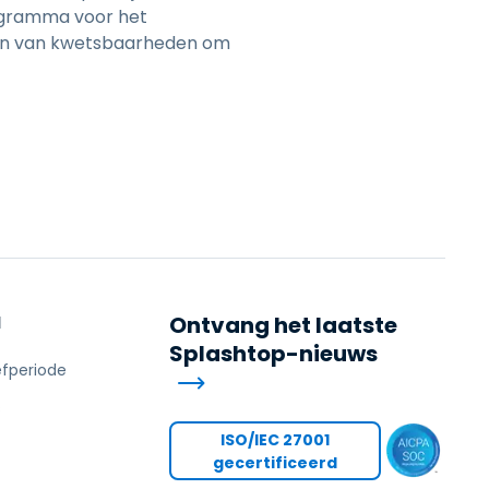
ogramma voor het
en van kwetsbaarheden om
N
Ontvang het laatste
Splashtop-nieuws
efperiode
s
ISO/IEC 27001
gecertificeerd