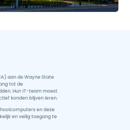
日本語
한국어
ภาษาไทย
Bahasa
lle sectoren
CA) aan de Wayne State
ang tot de
adden. Hun IT-team moest
tief konden blijven leren.
schoolcomputers en deze
lijk en veilig toegang te