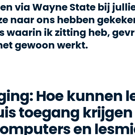
sen via Wayne State bij jull
ze naar ons hebben gekeken
 waarin ik zitting heb, gev
 het gewoon werkt.
ging: Hoe kunnen l
uis toegang krijgen 
omputers en lesm