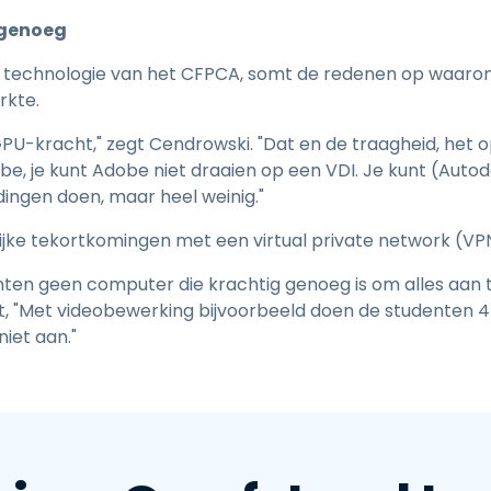
d genoeg
r technologie van het CFPCA, somt de redenen op waarom
erkte.
GPU-kracht," zegt Cendrowski. "Dat en de traagheid, het 
be, je kunt Adobe niet draaien op een VDI. Je kunt (Auto
dingen doen, maar heel weinig."
lijke tekortkomingen met een virtual private network (VP
ten geen computer die krachtig genoeg is om alles aan 
t, "Met videobewerking bijvoorbeeld doen de studenten 4k 
iet aan."