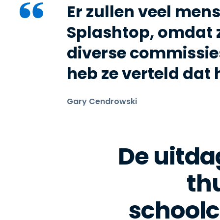
Er zullen veel men
Splashtop, omdat 
diverse commissies
heb ze verteld dat
Gary Cendrowski
De uitda
th
schoolc