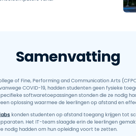
Ondersteuning op locatie
Remote access via
RDP/SSH/VNC
Op afstand werken met
Wacom
Toegang op afstand voor
Labo's
Samenvatting
Endpoint-beveiliging
Ontdek alle behoeften
Ontdek a
llege of Fine, Performing and Communication Arts (CFP
n vanwege COVID-19, hadden studenten geen fysieke toeg
ecifieke softwaretoepassingen stonden die ze nodig h
 een oplossing waarmee de leerlingen op afstand en effec
labs
konden studenten op afstand toegang krijgen tot 
pparaten. Het IT-team slaagde erin de leerlingen gemakke
ze nodig hadden om hun opleiding voort te zetten.