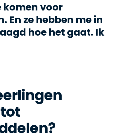
ie komen voor
. En ze hebben me in
raagd hoe het gaat. Ik
eerlingen
tot
iddelen?