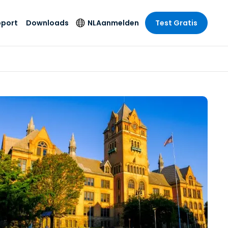
pport
Downloads
NL
Aanmelden
Test Gratis
 branche
 branche
Securityproducten
Taal
e remote
ondersteuning
s
s
Antivirus
English
mote
us
Entertainment
Entertainment
Endpointdetectie en
Deutsch
SSO en
-respons
e
idszorg
Español
id. On-
Foxpass Wifi Access
del
del
Français
& Control
& Publieke
gie
Zero Trust Secure
Italiano
Workspace
Nederlands
uur & Design
Shield (Anti-
Português
oplichting)
n & Accounting
le bedrijfstakken
简体中文
Alle producten
繁體中文