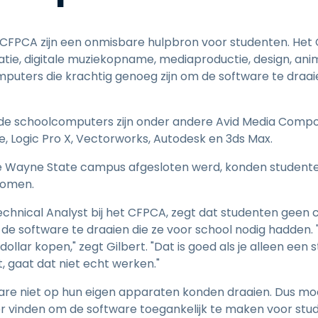
 CFPCA zijn een onmisbare hulpbron voor studenten. Het
ie, digitale muziekopname, mediaproductie, design, ani
puters die krachtig genoeg zijn om de software te draaie
e schoolcomputers zijn onder andere Avid Media Compose
e, Logic Pro X, Vectorworks, Autodesk en 3ds Max.
Wayne State campus afgesloten werd, konden studenten
komen.
 Technical Analyst bij het CFPCA, zegt dat studenten gee
e software te draaien die ze voor school nodig hadden.
llar kopen," zegt Gilbert. "Dat is goed als je alleen een st
 gaat dat niet echt werken."
re niet op hun eigen apparaten konden draaien. Dus moe
r vinden om de software toegankelijk te maken voor stu