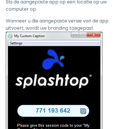
Sla de aangepaste app op een locatie op uw
computer op.
Wanneer u die aangepaste versie van de app
uitvoert, wordt uw branding toegepast.