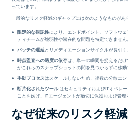
っています。
一般的なリスク軽減のギャップには次のようなものがあり
限定的な視認性
により、エンドポイント、ソフトウェ
ティチームが脆弱性や潜在的な問題を特定できません
パッチの遅延
とリメディエーションサイクルが長引く
時点監査への過度の依存
は、単一の瞬間を捉えるだけ
がこれらのスナップショットの間を見つからずに移動
手動プロセス
はスケールしないため、複数の分散エン
断片化されたツール
はセキュリティおよびITオペレ
ことを妨げ、ITエージェントが適切に保護および管理
なぜ従来のリスク軽減