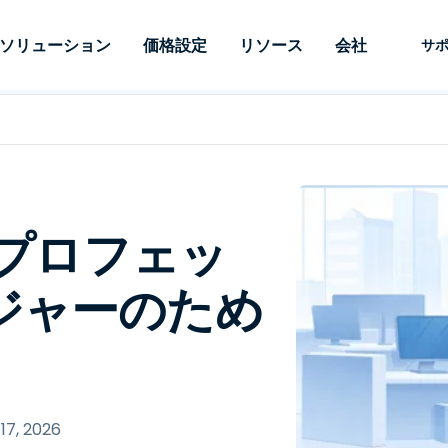
ソリューション
価格設定
リソース
会社
サ
 Support
ニーズ別
タイプ別
認証情報
Autonomous
Enterprise
業界別
業界別
関連会社
サポー
Endpoint
ェッショナルがあ
SSOと高度な
リモートデスクトップ
ブログ
セキュリティ
教育
教育
パートナ
テクニカ
Management
イスをリモート
備えたエンタ
プデスク
理
脆弱性とパッチ管理
ケーススタディ
プレス
メディア
メディア
顧客
システム
できるようにし
レードのリモ
リアルタイムのパッチ適
ント
ント
ルタイムのパッ
とリモートサ
用、自動化、完全な可視性
理とセキュ
Intuneをさらに強力に
競合他社との比較
受賞歴
Tプロフェッ
ドオンとして利
プレミスオプ
と制御を提供し、ITプロフ
医療
MSP
リスクとコンプライアンス
データシート
。オンプレミス
可能です。
ェッショナルがデバイスを
小売り
小売り
が利用可能で
ジャーのため
リモートで監視、管理、保
RDP/VPNの代替製品
デモ動画
護できるようにします。
政府およ
テクノロ
VDI/DaaSの代替製品
ウェビナー
アーキテ
オンプレミス展開
ースを見る
すべてのタイプを見る
すべての
財務・会
IoTのリモートサポート
フィールドサポート
17, 2026
RDP/SSH/VNCによるリモー