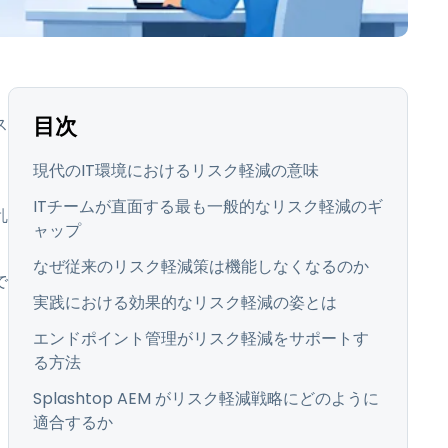
日本語
한국어
ภาษาไทย
、
Bahasa
目次
ス
現代のIT環境におけるリスク軽減の意味
業界について詳しく
ITチームが直面する最も一般的なリスク軽減のギ
乱
ャップ
なぜ従来のリスク軽減策は機能しなくなるのか
で
実践における効果的なリスク軽減の姿とは
エンドポイント管理がリスク軽減をサポートす
る方法
Splashtop AEM がリスク軽減戦略にどのように
適合するか