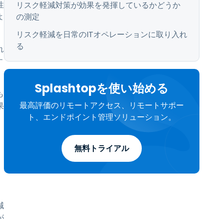
性
リスク軽減対策が効果を発揮しているかどうか
よ
の測定
リスク軽減を日常のITオペレーションに取り入れ
る
れ
す
Splashtopを使い始める
も
最高評価のリモートアクセス、リモートサポー
果
ト、エンドポイント管理ソリューション。
無料トライアル
減
が