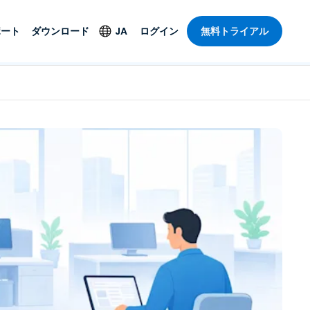
ポート
ダウンロード
JA
ログイン
無料トライアル
ト
セキュリティ製品
言語
管理操作性を
ー
ルサポート
ウイルス対策
English
ープライズグ
＆エンターテインメ
＆エンターテインメ
ステータス
エンドポイントの検出
Deutsch
ートアクセス
と対応
ポート。オン
Español
ションが利用
Foxpass Wi-Fiアクセ
Français
ス＆コントロール
ゼロトラストセキュア
Italiano
び公共部門
ジー
ワークスペース
Nederlands
クチャとデザイン
Shield（詐欺対策）
Português
業界を見る
計
简体中文
すべての製品
繁體中文