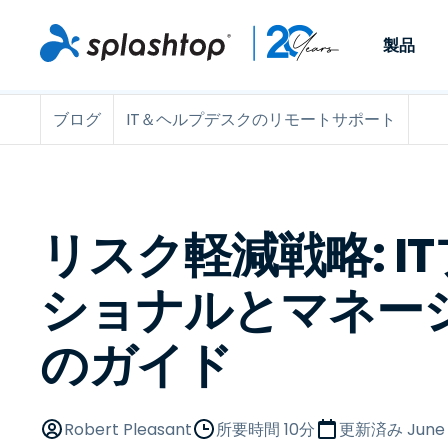
製品
ブログ
IT＆ヘルプデスクのリモートサポート
Remote Access
役割別
ユースケース別
会社
Remote
個人や小規模なチームが、
ITプロフ
リモートワーク
Remote Support
会社情報
どこからでも、どのデバイ
らゆるデバ
ITサポートとヘル
エンドポイント管
キャリア
スからでも仕事用のコンピ
でサポート
ューターにアクセスできま
ます。リア
エンドポイント管
リモートアクセス
イベント
リスク軽減戦略: I
す。
チ管理はア
リティ
リモート学習
お問い合わせ
用できます
MSP
オプション
ショナルとマネー
す。
OEM
のガイド
すべてのユースケ
Robert Pleasant
所要時間 10分
更新済み
June 