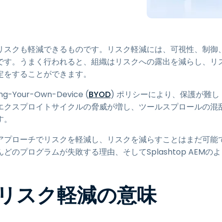
トアクセス
Wacomでリモートワーク
リモートラボアクセス
リスクも軽減できるものです。リスク軽減には、可視性、制御
エンドポイントセキュリティ
です。うまく行われると、組織はリスクへの露出を減らし、リ
定をすることができます。
すべてのニーズについて詳し
く
すべての
ur-Own-Device (
BYOD
) ポリシーにより、保護が難し
エクスプロイトサイクルの脅威が増し、ツールスプロールの混
す。
アプローチでリスクを軽減し、リスクを減らすことはまだ可能
プログラムが失敗する理由、そしてSplashtop AEMのよ
。
るリスク軽減の意味