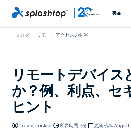
製品
ブログ
リモートアクセスの洞察
Remote Access
役割別
ユースケース別
会社
Remote
個人や小規模なチームが、
ITプロフ
リモートワーク
Remote Support
会社情報
どこからでも、どのデバイ
らゆるデバ
ITサポートとヘル
エンドポイント管
キャリア
スからでも仕事用のコンピ
でサポート
ューターにアクセスできま
ます。リア
エンドポイント管
リモートアクセス
イベント
リモートデバイス
す。
チ管理はア
リティ
リモート学習
お問い合わせ
用できます
MSP
オプション
か？例、利点、セ
す。
OEM
ヒント
すべてのユースケ
Trevor Jackins
所要時間 11分
更新済み
August 