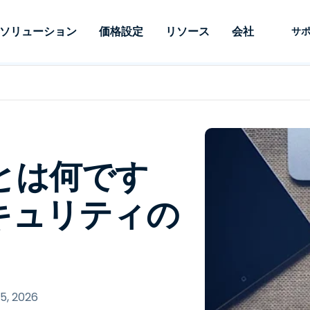
ソリューション
価格設定
リソース
会社
サ
 Support
ニーズ別
タイプ別
認証情報
Autonomous
Enterprise
業界別
業界別
関連会社
サポー
Endpoint
ェッショナルがあ
SSOと高度な
リモートデスクトップ
ブログ
セキュリティ
教育
教育
パートナ
テクニカ
Management
イスをリモート
備えたエンタ
プデスク
理
脆弱性とパッチ管理
ケーススタディ
プレス
メディア
メディア
顧客
システム
できるようにし
レードのリモ
リアルタイムのパッチ適
ント
ント
ルタイムのパッ
とリモートサ
用、自動化、完全な可視性
理とセキュ
Intuneをさらに強力に
競合他社との比較
受賞歴
とは何です
ドオンとして利
プレミスオプ
と制御を提供し、ITプロフ
医療
MSP
リスクとコンプライアンス
データシート
。オンプレミス
可能です。
ェッショナルがデバイスを
小売り
小売り
が利用可能で
キュリティの
リモートで監視、管理、保
RDP/VPNの代替製品
デモ動画
護できるようにします。
政府およ
テクノロ
VDI/DaaSの代替製品
ウェビナー
アーキテ
オンプレミス展開
ースを見る
すべてのタイプを見る
すべての
財務・会
IoTのリモートサポート
フィールドサポート
5, 2026
RDP/SSH/VNCによるリモー