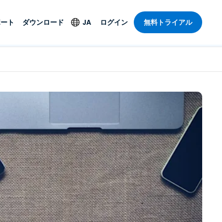
ポート
ダウンロード
JA
ログイン
無料トライアル
ト
セキュリティ製品
言語
管理操作性を
ー
ルサポート
ウイルス対策
English
ープライズグ
＆エンターテインメ
＆エンターテインメ
ステータス
エンドポイントの検出
Deutsch
ートアクセス
と対応
ポート。オン
Español
ションが利用
Foxpass Wi-Fiアクセ
Français
ス＆コントロール
ゼロトラストセキュア
Italiano
び公共部門
ジー
ワークスペース
Nederlands
クチャとデザイン
Shield（詐欺対策）
Português
業界を見る
計
简体中文
すべての製品
繁體中文