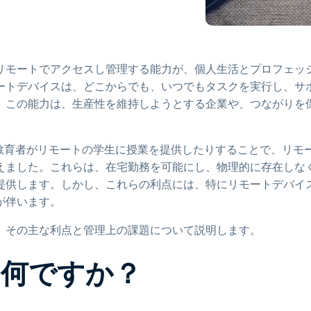
トアクセス
Wacomでリモートワーク
リモートラボアクセス
リモートでアクセスし管理する能力が、個人生活とプロフェッ
エンドポイントセキュリティ
ートデバイスは、どこからでも、いつでもタスクを実行し、サ
。この能力は、生産性を維持しようとする企業や、つながりを
すべてのニーズについて詳し
く
すべての
教育者がリモートの学生に授業を提供したりすることで、リモ
えました。これらは、在宅勤務を可能にし、物理的に存在しな
提供します。しかし、これらの利点には、特にリモートデバイ
が伴います。
、その主な利点と管理上の課題について説明します。
何ですか？