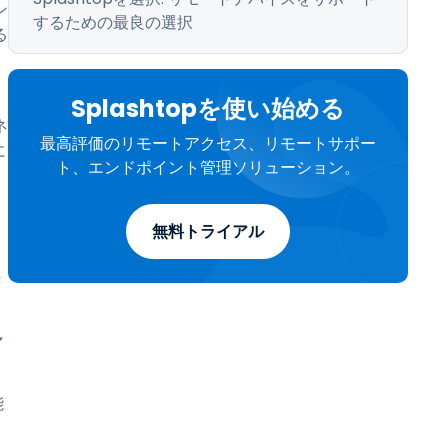
ン
するための最良の選択
る
、
Splashtopを使い始める
ネ
最高評価のリモートアクセス、リモートサポー
に
ト、エンドポイント管理ソリューション。
無料トライアル
き
マ
能