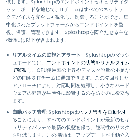
供します。Splashtopのエンドポイントセキュリティダ
ッシュボードを通じて、ITチームはすべてのネットワー
クデバイスを完全に可視化し、制御することができ、集
中化されたプラットフォームからエンドポイントを監
視、保護、管理できます。Splashtopを際立たせる主な
機能には以下が含まれます:
リアルタイムの監視とアラート
：Splashtopのダッシ
ュボードでは、
エンドポイントの状態をリアルタイム
で監視
し、CPU使用率の上昇やディスク容量の不足な
どの問題をITチームに通知できます。この先回りした
アプローチにより、対応時間を短縮し、小さなハード
ウェアの問題が生産性に影響するのを防ぐのに役立ち
ます。
自動パッチ管理
: Splashtopは
パッチ管理を自動化す
る
ことにより、すべてのエンドポイントが最新のセキ
ュリティパッチで最新の状態を保ち、脆弱性のリスク
を軽減します。この機能は、アップデートが手動介入