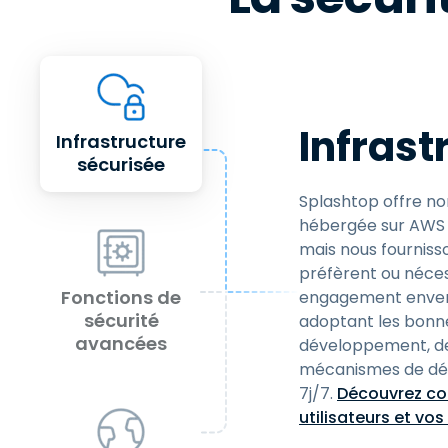
Infrast
Infrastructure
sécurisée
Splashtop offre no
hébergée sur AWS p
mais nous fourniss
préfèrent ou néces
Fonctions de
engagement envers 
sécurité
adoptant les bonn
avancées
développement, de
mécanismes de déte
7j/7.
Découvrez co
utilisateurs et vo