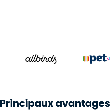
Assistance sur le terrain
Accès à distance via
RDP/SSH/VNC
Travail à distance avec
Wacom
Accès virtuel aux salles
informatiques
Sécurité des points
terminaux
Voir tous
Voir tous les besoins
d’activit
Principaux avantage