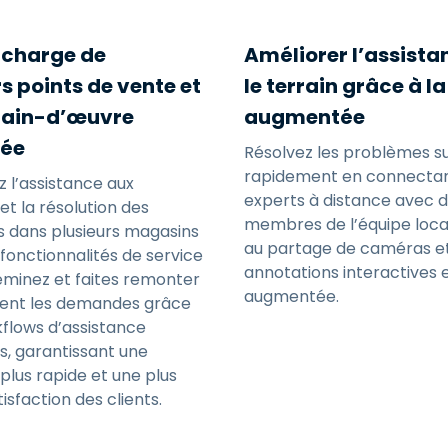
n charge de
Améliorer l’assista
s points de vente et
le terrain grâce à la
main-d’œuvre
augmentée
uée
Résolvez les problèmes sur
rapidement en connectan
z l’assistance aux
experts à distance avec 
t la résolution des
membres de l’équipe loca
 dans plusieurs magasins
au partage de caméras e
fonctionnalités de service
annotations interactives e
eminez et faites remonter
augmentée.
ent les demandes grâce
flows d’assistance
és, garantissant une
 plus rapide et une plus
isfaction des clients.