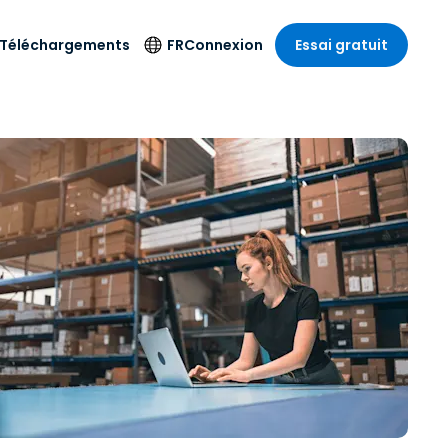
Téléchargements
FR
Connexion
Essai gratuit
strie
strie
Langue
Produits de
sécurité
s à
ique
n
n
res
English
ne
Antivirus
e
 Divertissements
 Divertissements
Deutsch
e de
Détection et
sionnelle
ecine
Español
réponse sur les
estion
terminaux
ce
ce
on sur
Français
e
Accès et contrôle
ation et secteur
gie
Italiano
Wi-Fi Foxpass
Nederlands
Espace de travail
ure & Design
sécurisé Zero Trust
Português
et comptabilité
 les secteurs
Shield (Anti-
简体中文
arnaque)
繁體中文