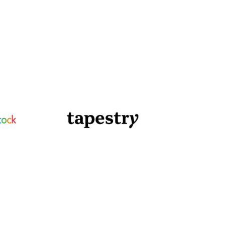
日本語
Tous les produits
한국어
ภาษาไทย
Bahasa
 les secteurs
é
s