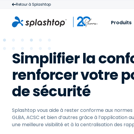
Retour à Splashtop
Produits
S
P
Simplifier la conf
S
D
v
M
renforcer votre p
à
t
à
de sécurité
c
Splashtop vous aide à rester conforme aux normes PC
GLBA, ACSC et bien d’autres grâce à l’application a
une meilleure visibilité et à la centralisation des rap