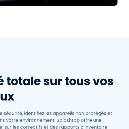
繁體中文
日本語
한국어
ภาษาไทย
Bahasa
té totale sur tous vos
aux
de sécurité, identifiez les appareils non protégés et
 dans votre environnement. Splashtop offre une
éel sur les correctifs et des rapports d’inventaire