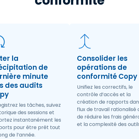
conformité
ter la
Consolider les
écipitation de
opérations de
rnière minute
conformité Copy
rs des audits
Unifiez les correctifs, le
py
contrôle d’accès et la
création de rapports dan
gistrez les tâches, suivez
flux de travail rationalisé 
storique des sessions et
de réduire les frais génér
ortez instantanément les
et la complexité des outil
ports pour être prêt tout
ong de l’année.