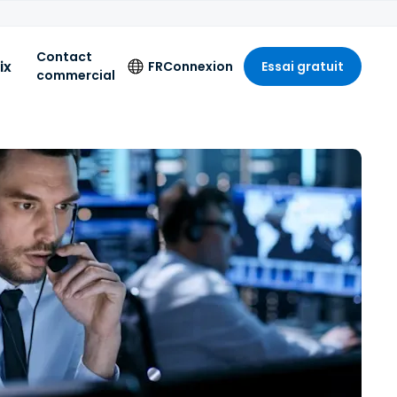
Contact
ix
FR
Connexion
Essai gratuit
commercial
Langue
English
Deutsch
Español
Français
Italiano
Nederlands
Português
简体中文