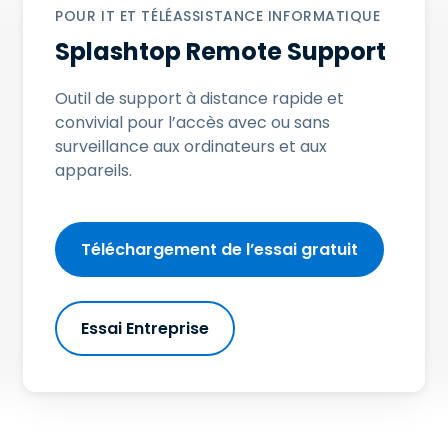
POUR IT ET TÉLÉASSISTANCE INFORMATIQUE
Assistance sur le terrain
Splashtop Remote Support
Accès à distance via
RDP/SSH/VNC
Outil de support à distance rapide et
Travail à distance avec
convivial pour l’accès avec ou sans
Wacom
surveillance aux ordinateurs et aux
Accès virtuel aux salles
appareils.
informatiques
Sécurité des points
terminaux
Téléchargement de l’essai gratuit
Voir tous
Voir tous les besoins
d’activit
Essai Entreprise