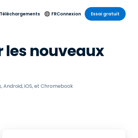
Téléchargements
FR
Connexion
Essai gratuit
strie
strie
Langue
Produits de
 les nouveaux
sécurité
s à
ique
n
n
res
English
ne
Antivirus
e
 Divertissements
 Divertissements
Deutsch
e de
Détection et
sionnelle
ecine
Español
réponse sur les
estion
terminaux
ce
ce
on sur
Français
, Android, iOS, et Chromebook
e
Accès et contrôle
ation et secteur
gie
Italiano
Wi-Fi Foxpass
Nederlands
Espace de travail
ure & Design
sécurisé Zero Trust
Português
et comptabilité
 les secteurs
Shield (Anti-
简体中文
arnaque)
繁體中文