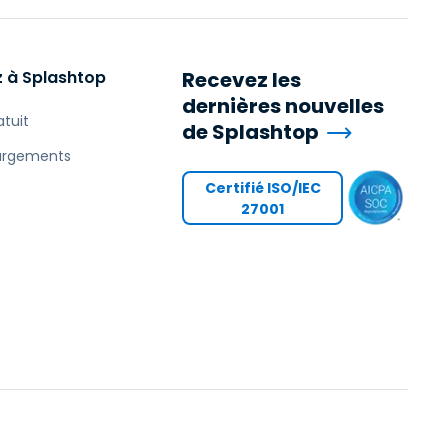
 à Splashtop
Recevez les
dernières nouvelles
atuit
de Splashtop
argements
Certifié ISO/IEC
27001