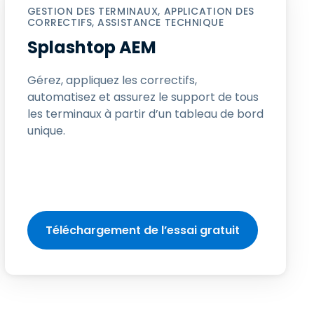
日本語
GESTION DES TERMINAUX, APPLICATION DES
Tous les produits
CORRECTIFS, ASSISTANCE TECHNIQUE
한국어
Splashtop AEM
ภาษาไทย
Gérez, appliquez les correctifs,
Bahasa
automatisez et assurez le support de tous
les terminaux à partir d’un tableau de bord
unique.
 les secteurs
é
Téléchargement de l’essai gratuit