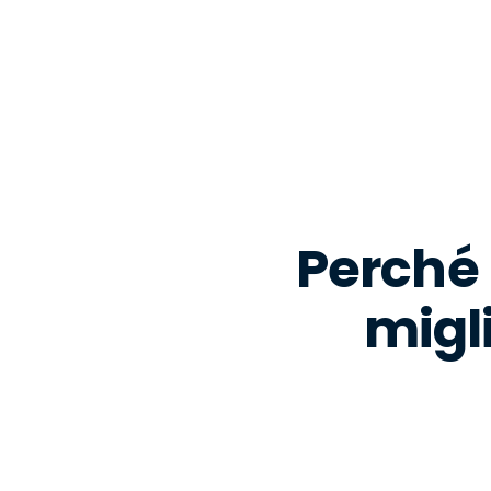
Perché 
migl