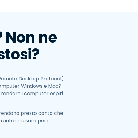
日本語
한국어
ภาษาไทย
? Non ne
Bahasa
stosi?
tti i settori
P (Remote Desktop Protocol)
i computer Windows e Mac?
può rendere i computer ospiti
 rendono presto conto che
rante da usare per i