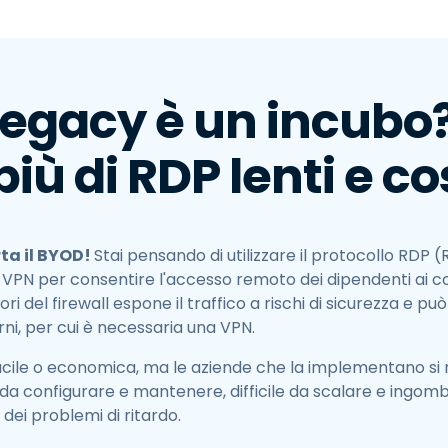
Supporto sul campo
Accesso remoto tramite
RDP/SSH/VNC
Lavoro a distanza con
legacy è un incubo
Wacom
Accesso remoto al
più di RDP lenti e co
laboratorio
Sicurezza degli endpoint
Esplora tutte le esigenze
Esplora tu
ta il BYOD!
Stai pensando di utilizzare il protocollo RD
a VPN per consentire l'accesso remoto dei dipendenti a
fuori del firewall espone il traffico a rischi di sicurezza e 
rni, per cui è necessaria una VPN.
cile o economica, ma le aziende che la implementano si
da configurare e mantenere, difficile da scalare e ingomb
dei problemi di ritardo.