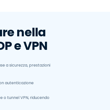
re nella
RDP e VPN
ase a sicurezza, prestazioni
con autenticazione
te o tunnel VPN, riducendo