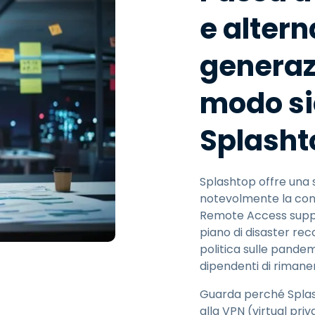
e altern
generaz
modo si
Splasht
Splashtop offre una 
notevolmente la conf
Remote Access support
piano di disaster re
politica sulle pandemi
dipendenti di rimanere
Guarda perché Splas
alla VPN (virtual pri