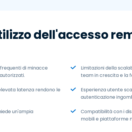
tilizzo dell'accesso re
 frequenti di minacce
Limitazioni della scalab
utorizzati.
team in crescita e la 
'elevata latenza rendono le
Esperienza utente sca
autenticazione ingombr
hiede un'ampia
Compatibilità con i dis
mobili e piattaforme 