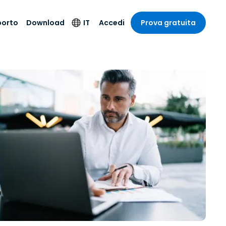
porto
Download
IT
Accedi
Prova gratuita
stria
stria
to
Prodotti per la
Lingua
sicurezza
o e un
e
e
o tecnico
English
oto di
Antivirus
intrattenimento
intrattenimento
l sistema
Deutsch
ale con
Rilevamento degli
ità
a sanitaria
Español
endpoint e risposta
zione on-
ibile.
Français
Accesso e controllo
Wi-Fi Foxpass
ubblico e
ia
Italiano
ivo
Spazio di lavoro
Nederlands
sicuro Zero Trust
ura e Design
Português
Shield (Anti-scam)
 contabilità
 i settori
简体中文
繁體中文
Tutti i prodotti