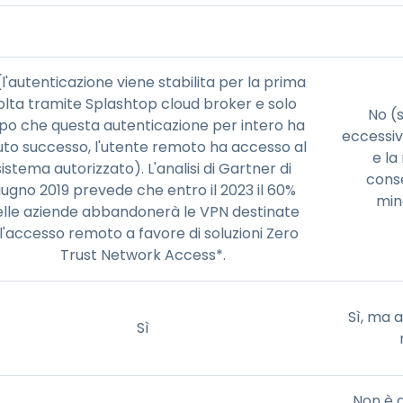
(l'autenticazione viene stabilita per la prima
olta tramite Splashtop cloud broker e solo
No (s
po che questa autenticazione per intero ha
eccessiv
uto successo, l'utente remoto ha accesso al
e la
sistema autorizzato). L'analisi di Gartner di
cons
iugno 2019 prevede che entro il 2023 il 60%
min
elle aziende abbandonerà le VPN destinate
ll'accesso remoto a favore di soluzioni Zero
Trust Network Access*.
Sì, ma 
Sì
Non è d