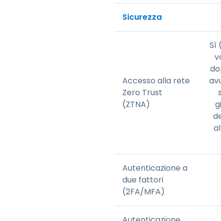
Sicurezza
Sì 
v
do
Accesso alla rete
av
Zero Trust
(ZTNA)
g
d
a
Autenticazione a
due fattori
(2FA/MFA)
Autenticazione