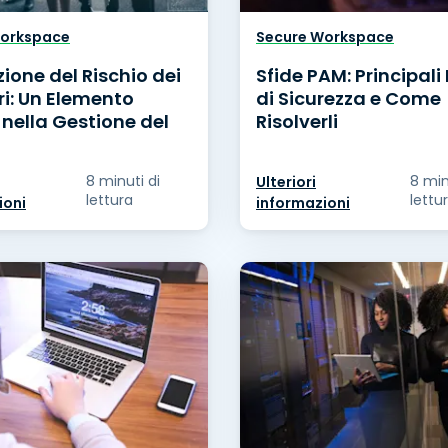
Workspace
Secure Workspace
ione del Rischio dei
Sfide PAM: Principali 
ri: Un Elemento
di Sicurezza e Come
nella Gestione del
Risolverli
8 minuti di
8 min
Ulteriori
lettura
lettu
ioni
informazioni