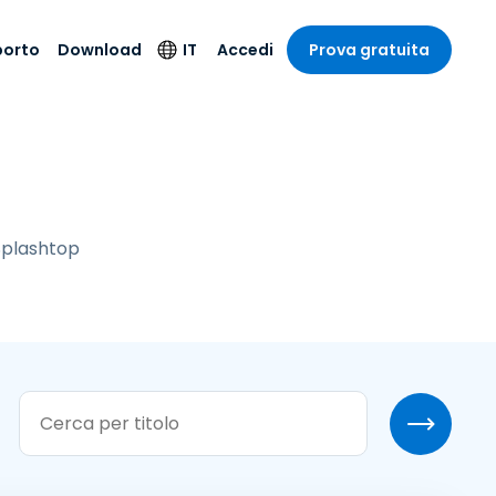
porto
Download
IT
Accedi
Prova gratuita
stria
stria
to
Prodotti di
Lingua
sicurezza
o e un
e
e
o tecnico
English
oto di
Antivirus
intrattenimento
intrattenimento
l sistema
Deutsch
ale con
Rilevamento degli
ità
Splashtop
a sanitaria
Español
endpoint e risposta
zione on-
ibile.
Français
Accesso e controllo
Wi-Fi Foxpass
ubblico e
ia
Italiano
ivo
Spazio di lavoro
Nederlands
sicuro Zero Trust
ura e Design
Português
Shield (Anti-scam)
 contabilità
 i settori
简体中文
繁體中文
Tutti i prodotti