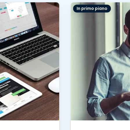
Supporto sul campo
In primo piano
Accesso remoto tramite
RDP/SSH/VNC
Lavoro a distanza con
Wacom
Accesso remoto al
laboratorio
Sicurezza degli endpoint
Esplora tutte le esigenze
Esplora tu