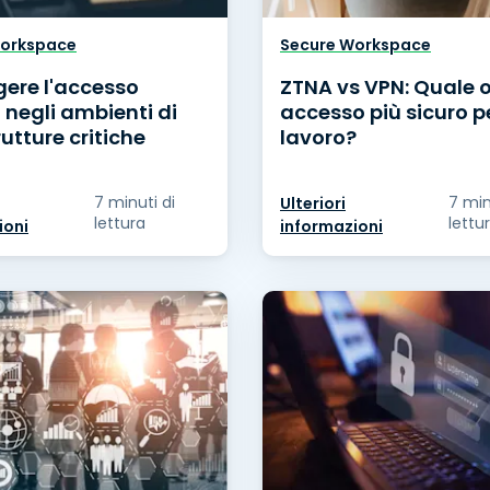
Workspace
Secure Workspace
gere l'accesso
ZTNA vs VPN: Quale o
negli ambienti di
accesso più sicuro pe
rutture critiche
lavoro?
7 minuti di
7 min
Ulteriori
lettura
lettu
ioni
informazioni