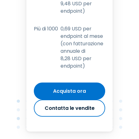
9
,
48
USD
per
endpoint)
Più di 1000
0
,
69
USD
per
endpoint al mese
(con fatturazione
annuale di
8
,
28
USD
per
endpoint)
Acquista ora
Contatta le vendite