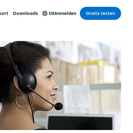
port
Downloads
DE
Anmelden
Gratis testen
anche
anche
-Unternehmen
Sicherheitsprodukte
Sprache
riff der
er Support
wesen
wesen
Antivirus
English
sse und
tus
nd Unterhaltung
nd Unterhaltung
Endpunkterkennung
Deutsch
t SSO
und -reaktion
r
itswesen
Español
 On-
Foxpass Wi-Fi Zugriff
del
del
Français
und Kontrolle
gen und
gie
Sicherer Zero-Trust-
Italiano
her Sektor
Arbeitsbereich
Nederlands
ur und Design
Shield (Anti-Betrug)
Português
nchen anzeigen
 & Buchhaltung
简体中文
Alle Produkte
繁體中文