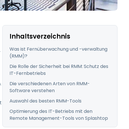
日本語
한국어
ภาษาไทย
Bahasa
Inhaltsverzeichnis
Was ist Fernüberwachung und -verwaltung
.
(RMM)?
Die Rolle der Sicherheit bei RMM: Schutz des
nchen entdecken
IT-Fernbetriebs
.
Die verschiedenen Arten von RMM-
Software verstehen
Auswahl des besten RMM-Tools
t
Optimierung des IT-Betriebs mit den
Remote Management-Tools von Splashtop