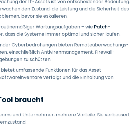
rwachung der IT-Assets ist von entscheidender Bedeutung.
achen den Zustand, die Leistung und die Sicherheit des
blemen, bevor sie eskalieren.
g routinemäßiger Wartungsaufgaben – wie
Patch-
er, dass die Systeme immer optimal und sicher laufen.
mender Cyberbedrohungen bieten Remoteüberwachungs-
en, einschließlich Antivirenmanagement, Firewall-
gebungen zu schützen.
g bietet umfassende Funktionen für das Asset
ftwareinventare verfolgt und die Einhaltung von
ool braucht
eams und Unternehmen mehrere Vorteile: Sie verbessert
stemzustand.