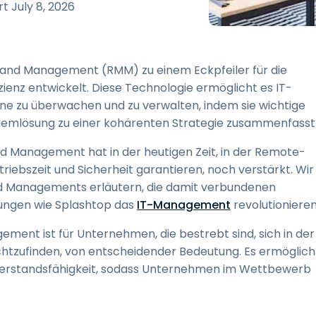
Vor-Ort-Unterstützung
ert
July 8, 2026
Fernzugriff über
RDP/SSH/VNC
Fernarbeit mit Wacom
 and Management (RMM) zu einem Eckpfeiler für die
Fernzugriff auf Computer
zienz entwickelt. Diese Technologie ermöglicht es IT-
einer Einrichtung
ne zu überwachen und zu verwalten, indem sie wichtige
Endpunkt-Sicherheit
emlösung zu einer kohärenten Strategie zusammenfasst
d Management hat in der heutigen Zeit, in der Remote-
Alle Bedürfnisse
entdecken
Alle Bra
riebszeit und Sicherheit garantieren, noch verstärkt. Wir
d Managements erläutern, die damit verbundenen
sungen wie Splashtop das
IT-Management
revolutionieren
nt ist für Unternehmen, die bestrebt sind, sich in der
htzufinden, von entscheidender Bedeutung. Es ermöglich
 Widerstandsfähigkeit, sodass Unternehmen im Wettbewerb