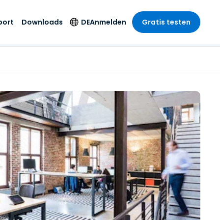
port
Downloads
DE
Anmelden
Gratis testen
anche
anche
-Unternehmen
Sicherheitsprodukte
Sprache
riff der
er Support
wesen
wesen
Antivirus
English
sse und
tus
nd Unterhaltung
nd Unterhaltung
Endpunkterkennung
Deutsch
t SSO
und -reaktion
r
itswesen
Español
 On-
Foxpass Wi-Fi Zugriff
del
del
Français
und Kontrolle
gen und
gie
Sicherer Zero-Trust-
Italiano
her Sektor
Arbeitsbereich
Nederlands
ur und Design
Shield (Anti-Betrug)
Português
nchen anzeigen
 & Buchhaltung
简体中文
Alle Produkte
繁體中文