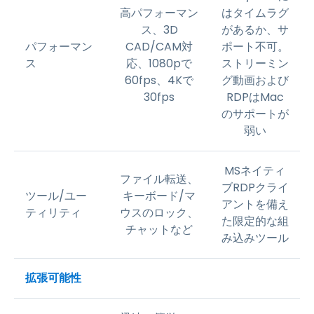
高パフォーマン
はタイムラグ
ス、3D
があるか、サ
パフォーマン
CAD/CAM対
ポート不可。
ス
応、1080pで
ストリーミン
60fps、4Kで
グ動画および
30fps
RDPはMac
のサポートが
弱い
MSネイティ
ファイル転送、
ブRDPクライ
ツール/ユー
キーボード/マ
アントを備え
ティリティ
ウスのロック、
た限定的な組
チャットなど
み込みツール
拡張可能性