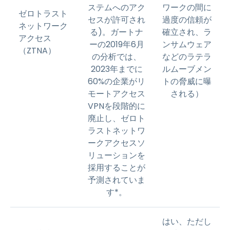
ステムへのアク
ワークの間に
ゼロトラスト
セスが許可され
過度の信頼が
ネットワーク
る)。ガートナ
確立され、ラ
アクセス
ーの2019年6月
ンサムウェア
（ZTNA）
の分析では、
などのラテラ
2023年までに
ルムーブメン
60%の企業がリ
トの脅威に曝
モートアクセス
される）
VPNを段階的に
廃止し、ゼロト
ラストネットワ
ークアクセスソ
リューションを
採用することが
予測されていま
す*。
はい、ただし