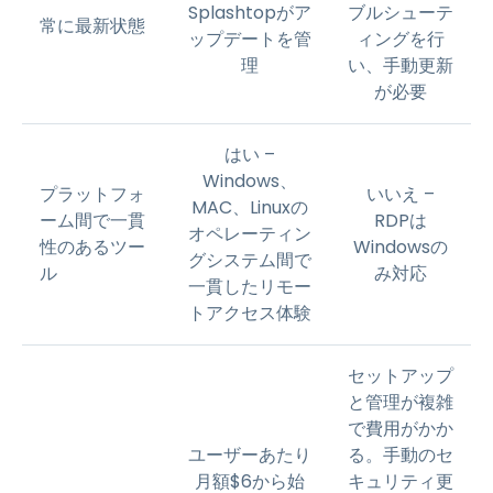
Splashtopがア
ブルシューテ
常に最新状態
ップデートを管
ィングを行
理
い、手動更新
が必要
はい –
Windows、
プラットフォ
いいえ –
MAC、Linuxの
ーム間で一貫
RDPは
オペレーティン
性のあるツー
Windowsの
グシステム間で
ル
み対応
一貫したリモー
トアクセス体験
セットアップ
と管理が複雑
で費用がかか
ユーザーあたり
る。手動のセ
月額
$
6
から始
キュリティ更