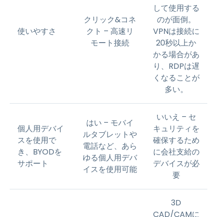
して使用する
クリック&コネ
のが面倒。
使いやすさ
クト – 高速リ
VPNは接続に
モート接続
20秒以上か
かる場合があ
り、RDPは遅
くなることが
多い。
いいえ – セ
はい – モバイ
個人用デバイ
キュリティを
ルタブレットや
スを使用で
確保するため
電話など、あら
き、BYODを
に会社支給の
ゆる個人用デバ
サポート
デバイスが必
イスを使用可能
要
3D
CAD/CAMに