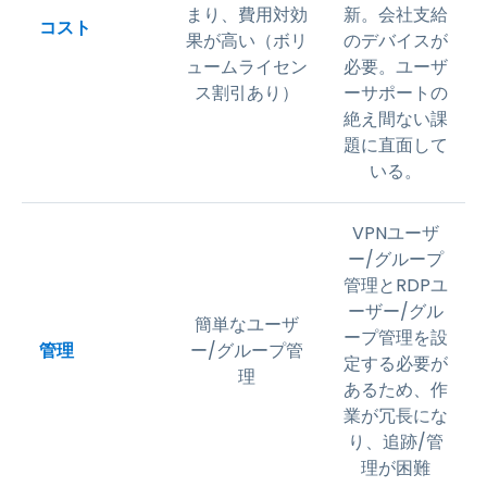
まり、費用対効
新。会社支給
コスト
果が高い（ボリ
のデバイスが
ュームライセン
必要。ユーザ
ス割引あり）
ーサポートの
絶え間ない課
題に直面して
いる。
VPNユーザ
ー/グループ
管理とRDPユ
ーザー/グル
簡単なユーザ
ープ管理を設
管理
ー/グループ管
定する必要が
理
あるため、作
業が冗長にな
り、追跡/管
理が困難