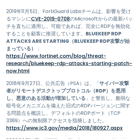
2019年11月5日、FortiGuard Labsチームは、影響を受け
るマシンに
CVE-2019-0708
のMicrosoftからの最新パッ
チを直ちに適用し、可能であれば、完全にRDPを無効化
することを顧客に推奨しています。
BLUEKEEP RDP
ATTACKS ARE STARTING（BLUEKEEP RDP攻撃が始
まっている）
：
https://www.fortinet.com/blog/threat-
research/bluekeep-rdp-attacks-starting-patch-
now.html
2018年9月27日、公共広告（PSA）は、「
サイバー攻撃
者がリモートデスクトッププロトコル（RDP）を悪用
し、悪意のある活動が増加している
」と警告し、脆弱な
暗号化メカニズムを備えた旧式のRDPバージョンに関す
る問題点を概説し、デフォルトのRDPポート（TCP
3389）への無制限アクセスを指摘しました。
https://www.ic3.gov/media/2018/180927.aspx