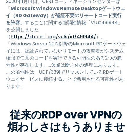
2020年1月14日、CERTコーディネーションセンターは
「
Microsoft Windows Remote Desktopゲートウェ
イ（RD Gateway）が認証不要のリモートコード実行
を許容
」することに関する脆弱性情報「VU#491944」
を公開しました
（
https://kb.cert.org/vuls/id/491944/
）。
「Windows Server 2012以降のMicrosoft RDゲートウェ
イには、認証されていないリモートの攻撃者がシステム
権限で任意のコードを実行できる可能性のある2つの脆
弱性が存在します。…欠陥は断片化の処理にあります。
この脆弱性は、UDP/3391でリッスンしているRDゲート
ウェイサービスに接続することで悪用される可能性があ
ります」
従来のRDP over VPNの
煩わしさはもうありませ