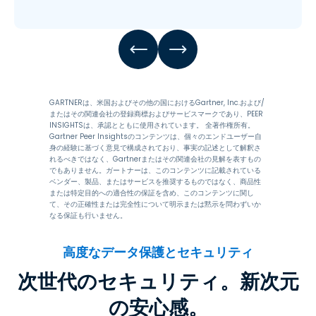
GARTNERは、米国およびその他の国におけるGartner, Inc.および/
またはその関連会社の登録商標およびサービスマークであり、PEER
INSIGHTSは、承認とともに使用されています。 全著作権所有。
Gartner Peer Insightsのコンテンツは、個々のエンドユーザー自
身の経験に基づく意見で構成されており、事実の記述として解釈さ
れるべきではなく、Gartnerまたはその関連会社の見解を表すもの
でもありません。ガートナーは、このコンテンツに記載されている
ベンダー、製品、またはサービスを推奨するものではなく、商品性
または特定目的への適合性の保証を含め、このコンテンツに関し
て、その正確性または完全性について明示または黙示を問わずいか
なる保証も行いません。
高度なデータ保護とセキュリティ
次世代のセキュリティ。新次元
の安心感。