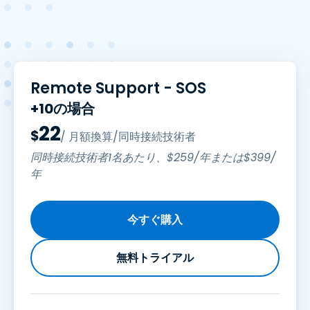
Remote Support - SOS
+10の場合
22
$
/ 月額換算/同時接続技術者
同時接続技術者1名あたり、
$
259
/年または
$
399
/
年
今すぐ購入
無料トライアル