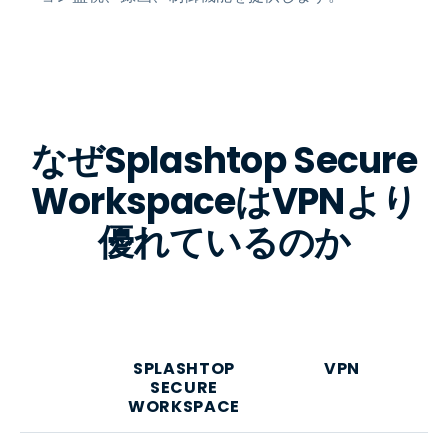
なぜSplashtop Secure
WorkspaceはVPNより
優れているのか​
SPLASHTOP
VPN
SECURE
WORKSPACE