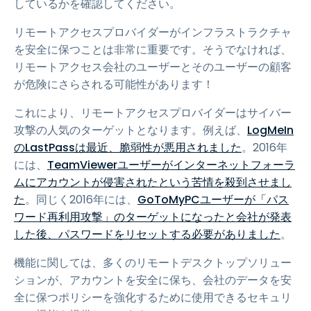
しているかを確認してください。
リモートアクセスプロバイダーがインフラストラクチャ
を安全に保つことは非常に重要です。そうでなければ、
リモートアクセス会社のユーザーとそのユーザーの顧客
が危険にさらされる可能性があります！
これにより、リモートアクセスプロバイダーはサイバー
攻撃の人気のターゲットとなります。例えば、
LogMeIn
のLastPassは最近、脆弱性が悪用されました
。2016年
には、
TeamViewerユーザーがインターネットフォーラ
ムにアカウントが侵害されたという苦情を殺到させまし
た
。同じく2016年には、
GoToMyPCユーザーが「パス
ワード再利用攻撃」のターゲットになったと会社が発表
した後、パスワードをリセットする必要がありました
。
機能に関しては、多くのリモートデスクトップソリュー
ションが、アカウントを安全に保ち、会社のデータを安
全に保つポリシーを強化するために使用できるセキュリ