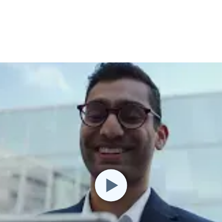
Vor-Ort-Unterstützung
Fernzugriff über
RDP/SSH/VNC
Fernarbeit mit Wacom
Fernzugriff auf Computer
einer Einrichtung
Endpunkt-Sicherheit
Alle Bedürfnisse
entdecken
Alle Bra