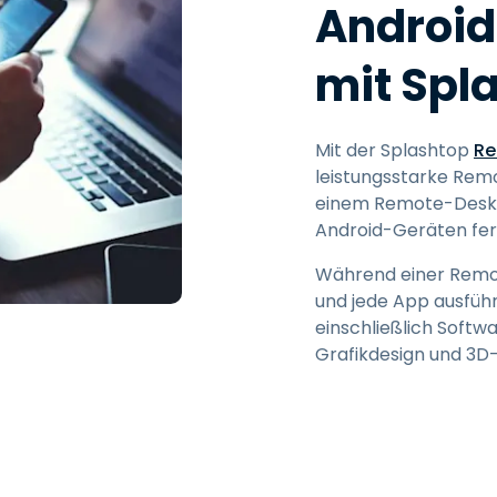
Androi
mit Spl
Mit der Splashtop
Re
leistungsstarke Remo
einem Remote-Deskto
Android-Geräten fer
Während einer Remot
und jede App ausfüh
einschließlich Soft
Grafikdesign und 3D-