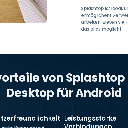
Splashtop ist ideal,
ermöglichen! Verwen
arbeiten. Bieten Sie
das alles möglich!
orteile von Splashto
Desktop für Android
tzerfreundlichkeit
Leistungsstarke
Verbindungen