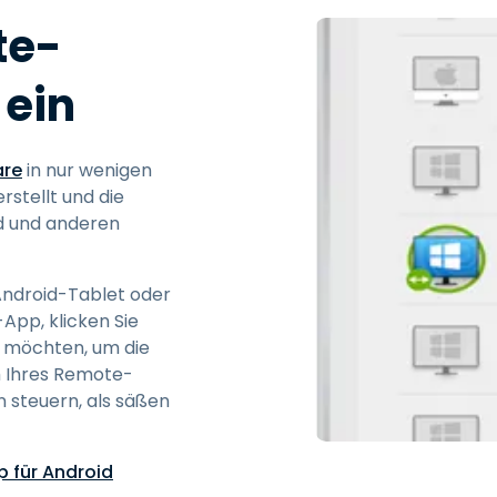
te-
 ein
are
in nur wenigen
rstellt und die
d und anderen
Android-Tablet oder
App, klicken Sie
n möchten, um die
m Ihres Remote-
 steuern, als säßen
 für Android