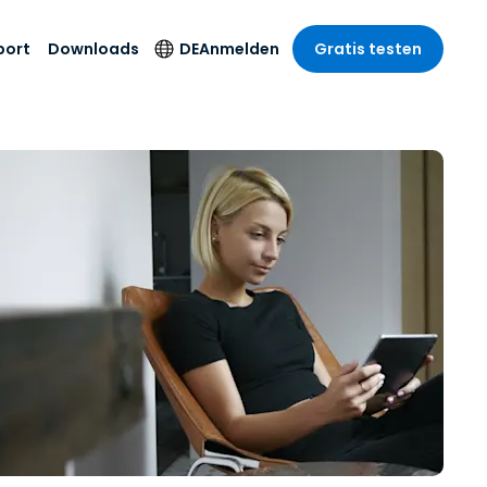
port
Downloads
DE
Anmelden
Gratis testen
anche
anche
-Unternehmen
Sicherheitsprodukte
Sprache
riff der
er Support
wesen
wesen
Antivirus
English
sse und
tus
nd Unterhaltung
nd Unterhaltung
Endpunkterkennung
Deutsch
t SSO
und -reaktion
r
itswesen
Español
 On-
Foxpass Wi-Fi Zugriff
del
del
Français
und Kontrolle
gen und
gie
Sicherer Zero-Trust-
Italiano
her Sektor
Arbeitsbereich
Nederlands
ur und Design
Shield (Anti-Betrug)
Português
nchen anzeigen
 & Buchhaltung
简体中文
Alle Produkte
繁體中文