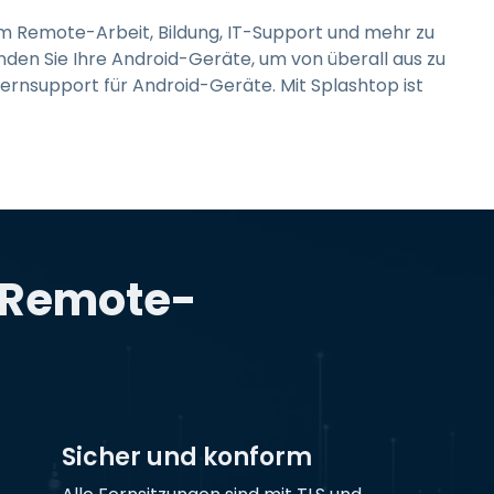
 um Remote-Arbeit, Bildung, IT-Support und mehr zu
den Sie Ihre Android-Geräte, um von überall aus zu
 Fernsupport für Android-Geräte. Mit Splashtop ist
p Remote-
Sicher und konform