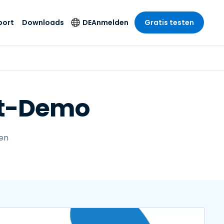
port
Downloads
DE
Anmelden
Gratis testen
anche
anche
-Unternehmen
Sicherheitsprodukte
Sprache
riff der
er Support
wesen
wesen
Antivirus
English
sse und
rt-Demo
tus
nd Unterhaltung
nd Unterhaltung
Endpunkterkennung
Deutsch
t SSO
und -reaktion
r
itswesen
Español
 On-
Foxpass Wi-Fi Zugriff
del
del
Français
und Kontrolle
sen
gen und
gie
Sicherer Zero-Trust-
Italiano
her Sektor
Arbeitsbereich
Nederlands
ur und Design
Shield (Anti-Betrug)
Português
nchen anzeigen
 & Buchhaltung
简体中文
Alle Produkte
繁體中文