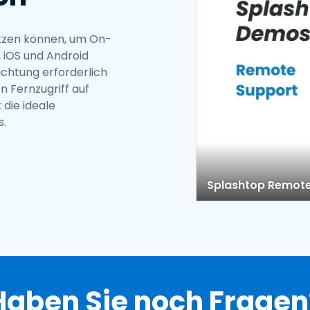
Vor-Ort-Unterstützung
Fernzugriff über
RDP/SSH/VNC
zen können, um On-
 iOS und Android
Fernarbeit mit Wacom
ichtung erforderlich
Fernzugriff auf Computer
n Fernzugriff auf
einer Einrichtung
die ideale
Endpunkt-Sicherheit
s.
Alle Bedürfnisse
entdecken
Alle Bra
Splashtop Remote
Haben Sie noch Fragen