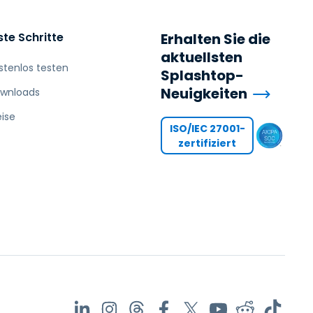
ste Schritte
Erhalten Sie die
aktuellsten
stenlos testen
Splashtop-
Neuigkeiten
wnloads
eise
ISO/IEC 27001-
zertifiziert