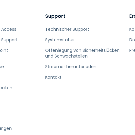
Support
Er
 Access
Technischer Support
Ko
 Support
Systemstatus
Do
oint
Offenlegung von Sicherheitslücken
Pr
und Schwachstellen
se
Streamer herunterladen
Kontakt
decken
ungen