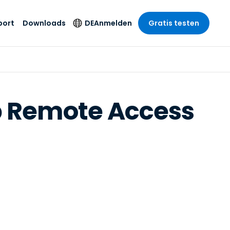
port
Downloads
DE
Anmelden
Gratis testen
anche
anche
-Unternehmen
Sicherheitsprodukte
Sprache
riff der
er Support
wesen
wesen
Antivirus
English
sse und
p Remote Access
tus
nd Unterhaltung
nd Unterhaltung
Endpunkterkennung
Deutsch
t SSO
und -reaktion
r
itswesen
Español
 On-
Foxpass Wi-Fi Zugriff
del
del
Français
und Kontrolle
gen und
gie
Sicherer Zero-Trust-
Italiano
her Sektor
Arbeitsbereich
Nederlands
ur und Design
Shield (Anti-Betrug)
Português
nchen anzeigen
 & Buchhaltung
简体中文
Alle Produkte
繁體中文