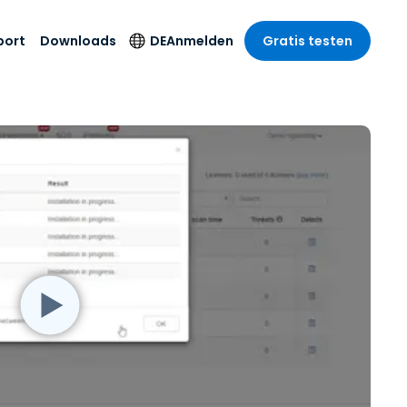
port
Downloads
DE
Anmelden
Gratis testen
anche
anche
-Unternehmen
Sicherheitsprodukte
Sprache
riff der
er Support
wesen
wesen
Antivirus
English
sse und
tus
nd Unterhaltung
nd Unterhaltung
Endpunkterkennung
Deutsch
t SSO
und -reaktion
r
itswesen
Español
 On-
Foxpass Wi-Fi Zugriff
del
del
Français
und Kontrolle
gen und
gie
Sicherer Zero-Trust-
Italiano
her Sektor
Arbeitsbereich
Nederlands
ur und Design
Shield (Anti-Betrug)
Português
nchen anzeigen
 & Buchhaltung
简体中文
Alle Produkte
繁體中文