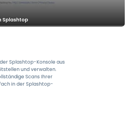
日本語
한국어
h Splashtop
ภาษาไทย
Bahasa
n der Splashtop-Konsole aus
tstellen und verwalten.
nchen entdecken
llständige Scans Ihrer
fach in der Splashtop-