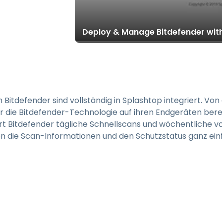
Vor-Ort-Unterstützung
Fernzugriff über
RDP/SSH/VNC
Deploy & Manage Bitdefender wit
Fernarbeit mit Wacom
Fernzugriff auf Computer
einer Einrichtung
Endpunkt-Sicherheit
Bitdefender sind vollständig in Splashtop integriert. Vo
Alle Bedürfnisse
die Bitdefender-Technologie auf ihren Endgeräten berei
entdecken
Alle Bra
rt Bitdefender tägliche Schnellscans und wöchentliche vo
n die Scan-Informationen und den Schutzstatus ganz ein