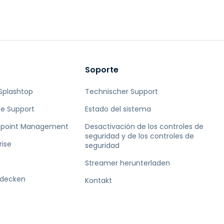
Vor-Ort-Unterstützung
Fernzugriff über
RDP/SSH/VNC
Fernarbeit mit Wacom
Fernzugriff auf Computer
einer Einrichtung
Soporte
Endpunkt-Sicherheit
Splashtop
Technischer Support
Alle Bedürfnisse
e Support
Estado del sistema
entdecken
Alle Bra
dpoint Management
Desactivación de los controles de
seguridad y de los controles de
rise
seguridad
Streamer herunterladen
tdecken
Kontakt