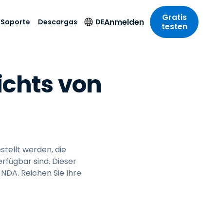
Gratis
Anmelden
Soporte
Descargas
DE
testen
anche
anche
-Unternehmen
rte
Descargas
Weitere
Sprache
ichts von
Sicherheitsprodukte
riff der
wesen
wesen
ischer Support
Aktueller Kunde
English
sse und
Antivirus
e comunicación y
e comunicación y
 del sistema
Benutzer der Testversion
Deutsch
t SSO
imiento
imiento
Endpunkterkennung
r
Neuer Benutzer
Español
und -reaktion
 On-
itswesen
SOS-Hilfe-App
Français
Foxpass Wi-Fi Zugriff
del
del
und Kontrolle
Streamer
Italiano
tellt werden, die
gen und
gie
Sicherer Zero-Trust-
Weitere Downloads
her Sektor
rfügbar sind. Dieser
Nederlands
Arbeitsbereich
Kostenlos testen
NDA. Reichen Sie Ihre
ura y diseño
Português
nchen anzeigen
 & Buchhaltung
简体中文
Alle Produkte
繁體中文