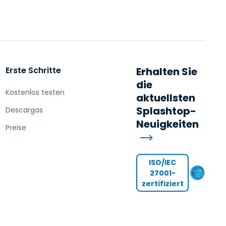
日本語
한국어
ภาษาไทย
Bahasa
Erste Schritte
Erhalten Sie
die
Kostenlos testen
aktuellsten
Splashtop-
Descargas
nchen entdecken
Neuigkeiten
Preise
ISO/IEC
27001-
zertifiziert