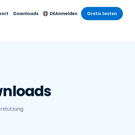
port
Downloads
DE
Anmelden
Gratis testen
anche
anche
-Unternehmen
Sicherheitsprodukte
Sprache
riff der
er Support
wesen
wesen
Antivirus
English
sse und
tus
nd Unterhaltung
nd Unterhaltung
Endpunkterkennung
Deutsch
t SSO
und -reaktion
r
itswesen
Español
 On-
Foxpass Wi-Fi Zugriff
del
del
Français
und Kontrolle
wnloads
gen und
gie
Sicherer Zero-Trust-
Italiano
her Sektor
Arbeitsbereich
Nederlands
ur und Design
Shield (Anti-Betrug)
erstützung
Português
nchen anzeigen
 & Buchhaltung
简体中文
Alle Produkte
繁體中文