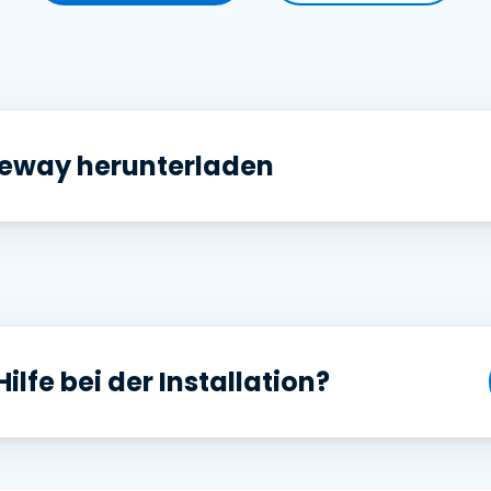
Vor-Ort-Unterstützung
Fernzugriff über
RDP/SSH/VNC
Fernarbeit mit Wacom
Fernzugriff auf Computer
einer Einrichtung
teway herunterladen
Endpunkt-Sicherheit
Alle Bedürfnisse
entdecken
Alle Bra
ilfe bei der Installation?