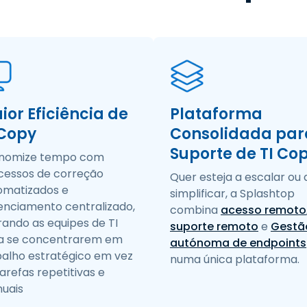
ior Eficiência de
Plataforma
 Copy
Consolidada par
Suporte de TI Co
nomize tempo com
cessos de correção
Quer esteja a escalar ou 
omatizados e
simplificar, a Splashtop
enciamento centralizado,
combina
acesso remoto
rando as equipes de TI
suporte remoto
e
Gestã
a se concentrarem em
autónoma de endpoints
balho estratégico em vez
numa única plataforma.
arefas repetitivas e
uais