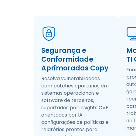
Segurança e
Ma
Conformidade
TI
Aprimoradas Copy
Eco
pro
Resolva vulnerabilidades
aut
com patches oportunos em
ger
sistemas operacionais e
libe
software de terceiros,
par
suportados por insights CVE
tra
orientados por IA,
de t
configurações de políticas e
man
relatórios prontos para