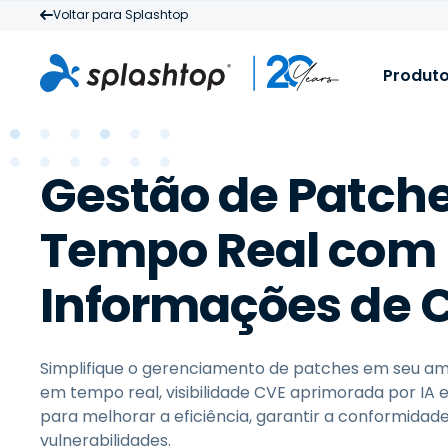
Voltar para Splashtop
Produt
S
P
Gestão de Patch
M
T
d
P
Tempo Real com
c
e
a
Informações de 
c
Simplifique o gerenciamento de patches em seu am
em tempo real, visibilidade CVE aprimorada por IA 
para melhorar a eficiência, garantir a conformidade
vulnerabilidades.