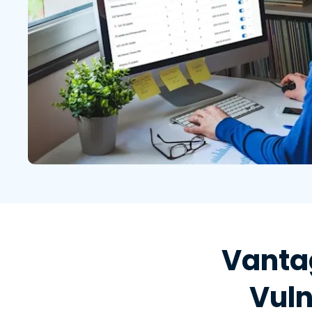
Vanta
Vuln