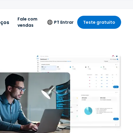
Fale com
eços
PT
Entrar
Teste gratuito
vendas
Idioma
English
Deutsch
Español
A
Français
o
Italiano
Nederlands
Português
简体中文