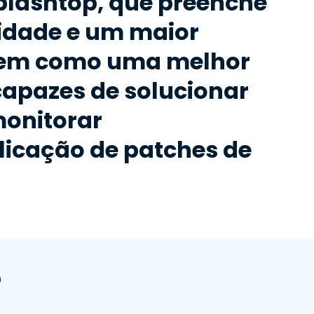
plashtop, que preenche
lidade e um maior
, bem como uma melhor
apazes de solucionar
monitorar
licação de patches de
?