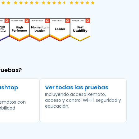
日本語
한국어
ภาษาไทย
Bahasa
ruebas?
ashtop
Ver todas las pruebas
Incluyendo acceso Remoto,
acceso y control Wi-Fi, seguridad y
remotos con
educación.
bilidad