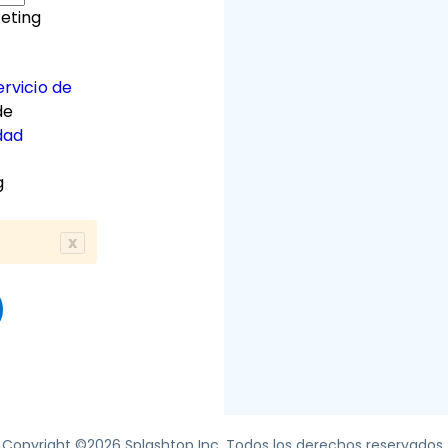
eting
rvicio de
de
dad
g
x
Copyright ©2026 Splashtop Inc. Todos los derechos reservados.