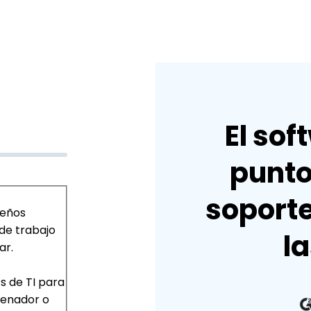
El sof
punto
soporte
ueños
de trabajo
l
ar.
s de TI para
denador o