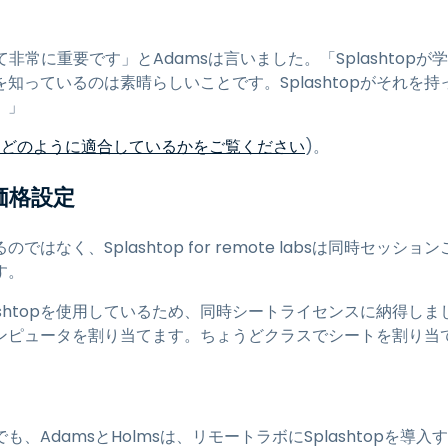
て非常に重要です」とAdamsは言いました。「Splashtop
知っているのは素晴らしいことです。Splashtopがそれを
。」
の要件にどのように適合しているかをご覧ください
)。
価格設定
はなく、Splashtop for remote labsは同時セッ
す。
ashtopを使用しているため、同時シートライセンスに納得しま
ンピュータを割り当てます。ちょうどクラスでシートを割り当
、AdamsとHolmsは、リモートラボにSplashtopを導