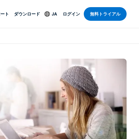
ポート
ダウンロード
JA
ログイン
無料トライアル
ト
セキュリティ製品
言語
管理操作性を
ー
ルサポート
ウイルス対策
English
ープライズグ
＆エンターテインメ
＆エンターテインメ
ステータス
エンドポイントの検出
Deutsch
ートアクセス
と対応
ポート。オン
Español
ションが利用
Foxpass Wi-Fiアクセ
Français
ス＆コントロール
ゼロトラストセキュア
Italiano
び公共部門
ジー
ワークスペース
Nederlands
クチャとデザイン
Shield（詐欺対策）
Português
業界を見る
計
简体中文
すべての製品
繁體中文