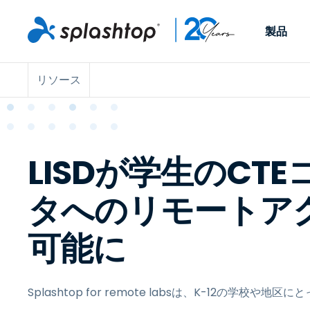
製品
リソース
Remote Access
役割別
ユースケース別
会社
Remote
個人や小規模なチームが、
ITプロフ
リモートワーク
Remote Support
会社情報
どこからでも、どのデバイ
らゆるデバ
ITサポートとヘル
エンドポイント管
キャリア
スからでも仕事用のコンピ
でサポート
ューターにアクセスできま
ます。リア
LISDが学生のCT
エンドポイント管
リモートアクセス
イベント
す。
チ管理はア
リティ
リモート学習
お問い合わせ
用できます
MSP
タへのリモートア
オプション
す。
OEM
可能に
すべてのユースケ
Splashtop for remote labsは、K-12の学校や