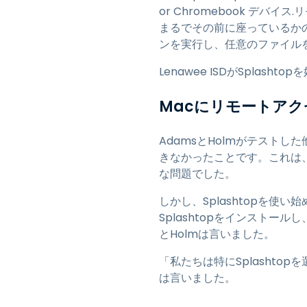
or Chromebook デ
まるでその前に座っているか
ンを実行し、任意のファイル
Lenawee ISDがSplas
Macにリモートア
AdamsとHolmがテスト
きなかったことです。これは
な問題でした。
しかし、Splashtopを
Splashtopをインスト
とHolmは言いました。
「私たちは特にSplashto
は言いました。