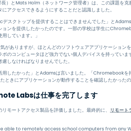
情報技術部長）とMats Holm（ネットワーク管理者）は、この課題
タにアクセスできるようにすることだと認識しました。
cデスクトップを提供することはできませんでした」とAdam
ョンを提供したかったのです。一部の学校は学生にChromeb
使用しています。」
界で人気がありますが、ほとんどのソフトウェアアプリケーション
ボのコンピュータほど強力でない個人デバイスを持っています。A
考慮しなければなりませんでした。
用したかった」とAdamsは言いました。「Chromebook
セスしたときにアプリケーションが動作することを確認したかった
 Remote Labsは仕事を完了します
つかのリモートアクセス製品を評価しました。最終的に、
リモートラ
re able to remotely access school computers from any W