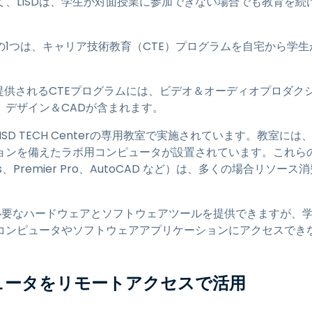
に向けて、LISDは、学生が対面授業に参加できない場合でも教育を
の1つは、キャリア技術教育（CTE）プログラムを自宅から学
通じて提供されるCTEプログラムには、ビデオ＆オーディオプロダ
、デザイン＆CADが含まれます。
ISD TECH Centerの専用教室で実施されています。教室
ョンを備えたラボ用コンピュータが設置されています。これら
ffects、Premier Pro、AutoCAD など）は、多くの場合
rは学生に必要なハードウェアとソフトウェアツールを提供できますが
コンピュータやソフトウェアアプリケーションにアクセスでき
ュータをリモートアクセスで活用