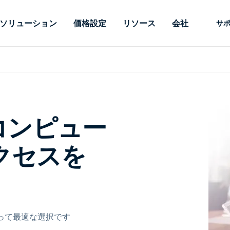
ソリューション
価格設定
リソース
会社
サ
 Support
ニーズ別
タイプ別
認証情報
Autonomous
Enterprise
業界別
業界別
関連会社
サポー
Endpoint
ェッショナルがあ
SSOと高度な
リモートデスクトップ
ブログ
セキュリティ
教育
教育
パートナ
テクニカ
Management
イスをリモート
備えたエンタ
プデスク
理
脆弱性とパッチ管理
ケーススタディ
プレス
メディア
メディア
顧客
システム
できるようにし
レードのリモ
リアルタイムのパッチ適
ント
ント
ルタイムのパッ
とリモートサ
用、自動化、完全な可視性
Eコンピュー
理とセキュ
Intuneをさらに強力に
競合他社との比較
受賞歴
ドオンとして利
プレミスオプ
と制御を提供し、ITプロフ
医療
MSP
リスクとコンプライアンス
データシート
。オンプレミス
可能です。
ェッショナルがデバイスを
小売り
小売り
クセスを
が利用可能で
リモートで監視、管理、保
RDP/VPNの代替製品
デモ動画
護できるようにします。
政府およ
テクノロ
VDI/DaaSの代替製品
ウェビナー
アーキテ
オンプレミス展開
ースを見る
すべてのタイプを見る
すべての
財務・会
IoTのリモートサポート
フィールドサポート
地区にとって最適な選択です
RDP/SSH/VNCによるリモー