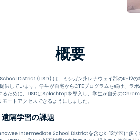
トアクセス
Wacomでリモートワーク
リモートラボアクセス
エンドポイントセキュリティ
概要
すべてのニーズについて詳し
く
すべての
iate School District (LISD) は、ミシガン州レナウェイ郡
ラムを提供しています。学生が自宅からCTEプログラムを続け、ラ
ために、LISDはSplashtopを導入し、学生が自分のChro
リモートアクセスできるようにしました。
と遠隔学習の課題
awee Intermediate School Districtを含むK-12