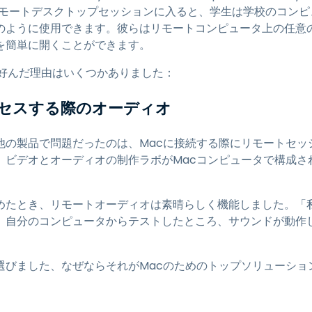
バイス.リモートデスクトップセッションに入ると、学生は学校のコ
のように使用できます。彼らはリモートコンピュータ上の任意
を簡単に開くことができます。
htopを好んだ理由はいくつかありました：
クセスする際のオーディオ
した他の製品で問題だったのは、Macに接続する際にリモートセ
、ビデオとオーディオの制作ラボがMacコンピュータで構成さ
使い始めたとき、リモートオーディオは素晴らしく機能しました。「
ールし、自分のコンピュータからテストしたところ、サウンドが動
pを選びました、なぜならそれがMacのためのトップソリューショ