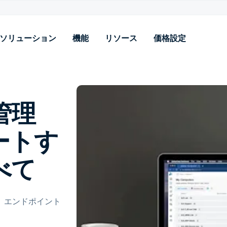
ソリューション
機能
リソース
価格設定
plashtop AEM
役割別
Add-on
ニーズ別
リアルタイムのパッチ適用、自動
社内IT
SSOと高度な管理機能
パッチおよび脆弱性管理
管理
化、完全な可視性と制御機能によ
SP
エンドポイントセキュリテ
リスクとコンプライアンス
り、デバイスをリモートで監視、
– AV、EDR、MDR
管理、保護します。
ートす
エンドポイントセキュリテ
オンデマンドサポートとAR
Intuneをさらに強力に
エンドユーザーリモートア
べて
セス
、エンドポイント