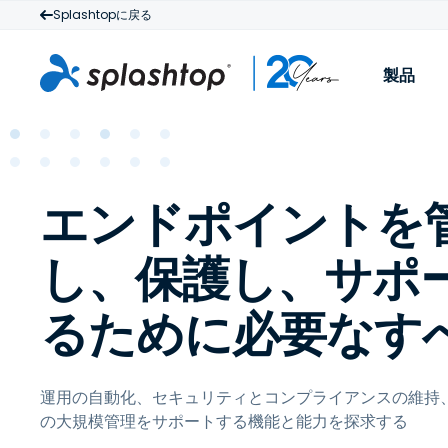
Splashtopに戻る
製品
S
エンドポイントを
M
し、保護し、サポ
るために必要なす
運用の自動化、セキュリティとコンプライアンスの維持
の大規模管理をサポートする機能と能力を探求する