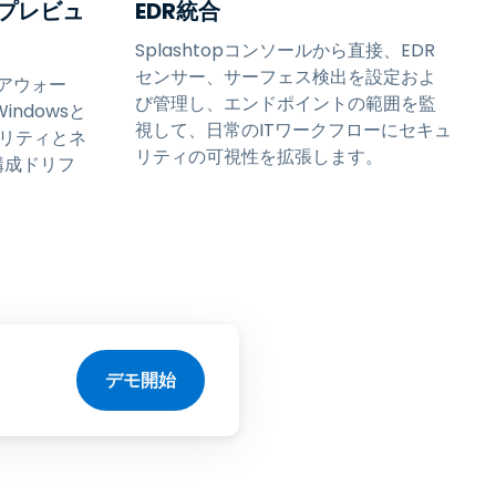
プレビュ
EDR統合
Splashtopコンソールから直接、EDR
センサー、サーフェス検出を設定およ
イアウォー
び管理し、エンドポイントの範囲を監
ndowsと
視して、日常のITワークフローにセキュ
ュリティとネ
リティの可視性を拡張します。
構成ドリフ
デモ開始