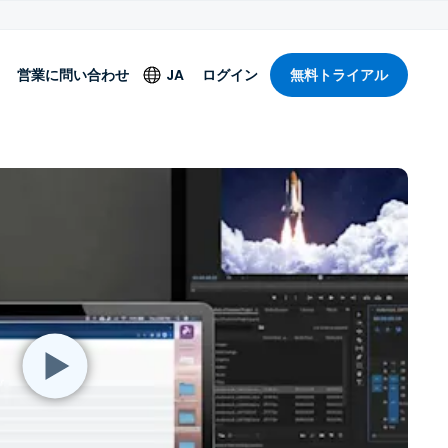
営業に問い合わせ
JA
ログイン
無料トライアル
言語
English
ィ
Deutsch
ィ
Español
Français
ク
Italiano
Nederlands
Português
简体中文