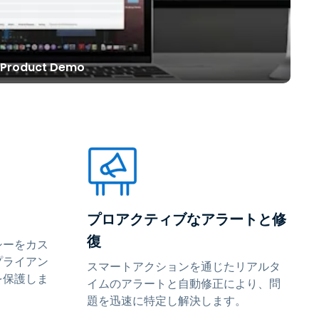
繁體中文
日本語
한국어
 Product Demo
ภาษาไทย
Bahasa
プロアクティブなアラートと修
復
シーをカス
プライアン
スマートアクションを通じたリアルタ
を保護しま
イムのアラートと自動修正により、問
題を迅速に特定し解決します。