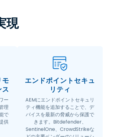
実現
リモ
エンドポイントセキュ
ンス
リティ
ワー
AEMにエンドポイントセキュリ
管理
ティ機能を追加することで、デ
能で
バイスを最新の脅威から保護で
提供
きます。Bitdefender、
SentinelOne、CrowdStrikeな
どの主要ベンダーのソリューシ