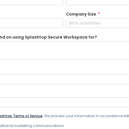
ntität, Netzwerk, Anwendungen und Geräten.
Company Size
*
nd on using Splashtop Secure Workspace for?
ashtop Terms of Service
. We process your information in accordance wit
additional marketing communications.