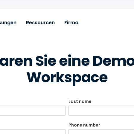
sungen
Ressourcen
Firma
gen
Ressourcen
aren Sie eine Demo
 durch Dritte
Blog
satz
Fallstudien
Workspace
Vergleiche
ritischen Assets
Systemstatus
Dokumentation
Last name
Downloads
ternet (SaaS-Sicherheit)
Alle Ressourcen anzeigen
Phone number