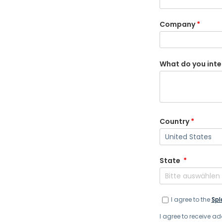
Überwachung & Telemetriedaten
Bietet umfassende Problembehandlung und Einblick in Probleme mit Ide
Company
*
What do you inte
Country
*
State
*
I agree to the
Spl
I agree to receive 