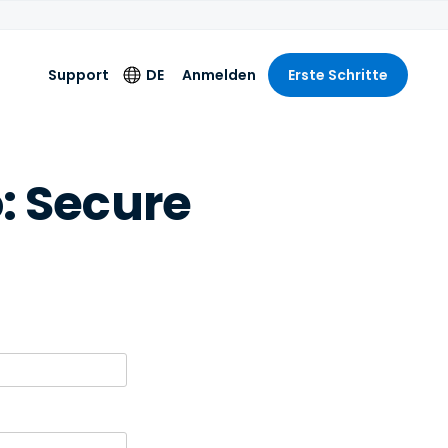
Support
DE
Anmelden
Erste Schritte
Sprache
: Secure
English
Deutsch
Español
Français
Italiano
Nederlands
Português
简体中文