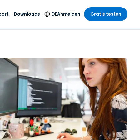
port
Downloads
DE
Anmelden
Gratis testen
anche
anche
-Unternehmen
Sicherheitsprodukte
Sprache
riff der
er Support
wesen
wesen
Antivirus
English
sse und
tus
nd Unterhaltung
nd Unterhaltung
Endpunkterkennung
Deutsch
t SSO
und -reaktion
r
itswesen
Español
 On-
Foxpass Wi-Fi Zugriff
del
del
Français
und Kontrolle
gen und
gie
Sicherer Zero-Trust-
Italiano
her Sektor
Arbeitsbereich
Nederlands
ur und Design
Shield (Anti-Betrug)
Português
nchen anzeigen
 & Buchhaltung
简体中文
Alle Produkte
繁體中文