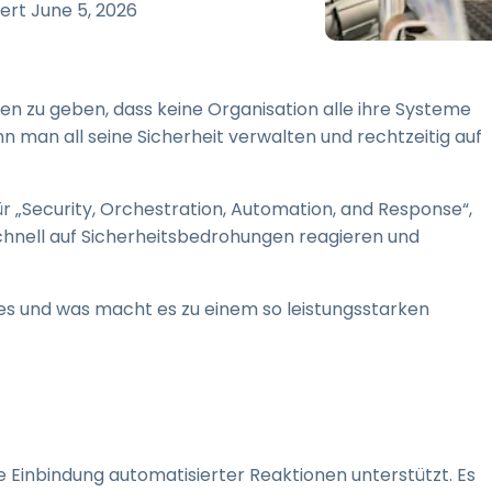
Vor-Ort-Unterstützung
iert
June 5, 2026
Fernzugriff über
RDP/SSH/VNC
Fernarbeit mit Wacom
n zu geben, dass keine Organisation alle ihre Systeme
Fernzugriff auf Computer
man all seine Sicherheit verwalten und rechtzeitig auf
einer Einrichtung
Endpunkt-Sicherheit
für „Security, Orchestration, Automation, and Response“,
chnell auf Sicherheitsbedrohungen reagieren und
Alle Bedürfnisse
entdecken
Alle Bra
t es und was macht es zu einem so leistungsstarken
e Einbindung automatisierter Reaktionen unterstützt. Es