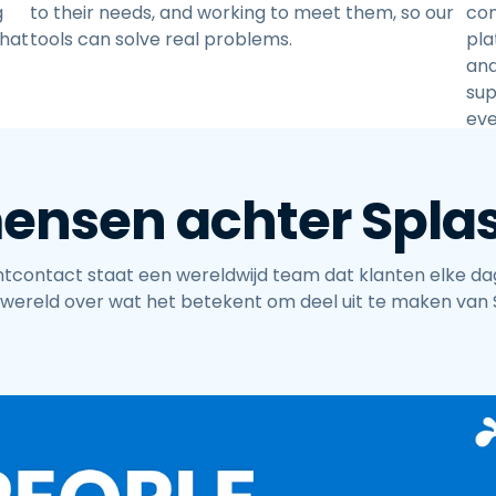
g
to their needs, and working to meet them, so our
con
that
tools can solve real problems.
pla
and
sup
eve
ensen achter Spla
ntcontact staat een wereldwijd team dat klanten elke da
wereld over wat het betekent om deel uit te maken van 