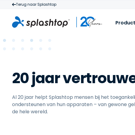
Terug naar Splashtop
Produc
S
V
H
I
b
M
m
20 jaar vertrouw
a
z
Al 20 jaar helpt Splashtop mensen bij het toegankel
ondersteunen van hun apparaten – van gewone geb
de hele wereld.