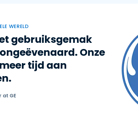
ELE WERELD
 het gebruiksgemak
n ongeëvenaard. Onze
meer tijd aan
en.
r at GE