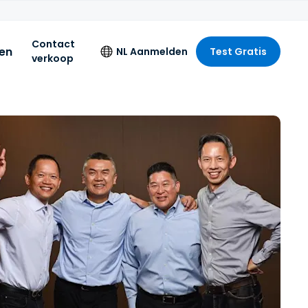
Contact
zen
NL
Aanmelden
Test Gratis
verkoop
Taal
English
Deutsch
R,
Español
Français
Italiano
Nederlands
Português
简体中文