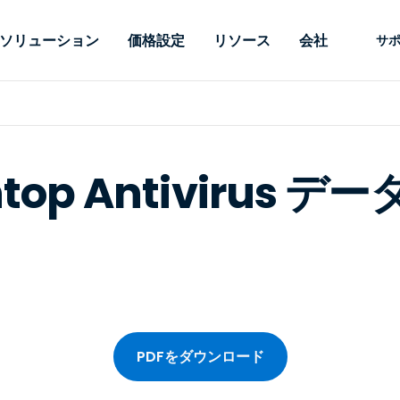
ソリューション
価格設定
リソース
会社
サ
 Support
ニーズ別
タイプ別
認証情報
Autonomous
Enterprise
業界別
業界別
関連会社
サポー
Endpoint
ェッショナルがあ
SSOと高度な
リモートデスクトップ
ブログ
セキュリティ
教育
教育
パートナ
テクニカ
Management
イスをリモート
備えたエンタ
htop Antivirus 
プデスク
理
脆弱性とパッチ管理
ケーススタディ
プレス
メディア
メディア
顧客
システム
できるようにし
レードのリモ
リアルタイムのパッチ適
ント
ント
ルタイムのパッ
とリモートサ
用、自動化、完全な可視性
理とセキュ
Intuneをさらに強力に
競合他社との比較
受賞歴
ドオンとして利
プレミスオプ
と制御を提供し、ITプロフ
医療
MSP
リスクとコンプライアンス
データシート
。オンプレミス
可能です。
ェッショナルがデバイスを
小売り
小売り
が利用可能で
リモートで監視、管理、保
RDP/VPNの代替製品
デモ動画
護できるようにします。
政府およ
テクノロ
VDI/DaaSの代替製品
ウェビナー
アーキテ
オンプレミス展開
ースを見る
すべてのタイプを見る
すべての
財務・会
IoTのリモートサポート
PDFをダウンロード
フィールドサポート
RDP/SSH/VNCによるリモー