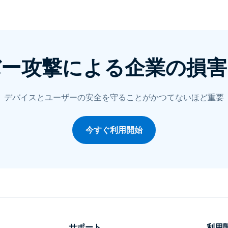
トアクセス
Wacomでリモートワーク
リモートラボアクセス
エンドポイントセキュリティ
バー攻撃による企業の損害
すべてのニーズについて詳し
く
すべての
デバイスとユーザーの安全を守ることがかつてないほど重要
今すぐ利用開始
サポート
利用