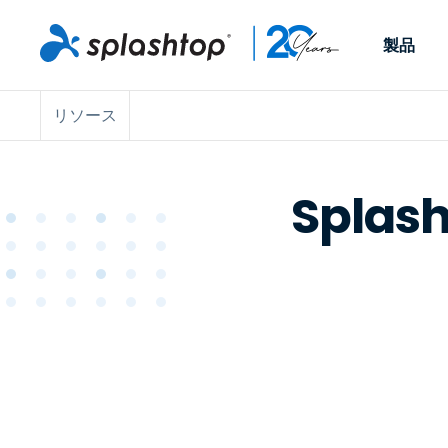
製品
リソース
Remote Access
役割別
ユースケース別
会社
Remote
個人や小規模なチームが、
ITプロフ
リモートワーク
Remote Support
会社情報
どこからでも、どのデバイ
らゆるデバ
Splas
ITサポートとヘル
エンドポイント管
キャリア
スからでも仕事用のコンピ
でサポート
ューターにアクセスできま
ます。リア
エンドポイント管
リモートアクセス
イベント
す。
チ管理はア
リティ
リモート学習
お問い合わせ
用できます
MSP
オプション
す。
OEM
すべてのユースケ