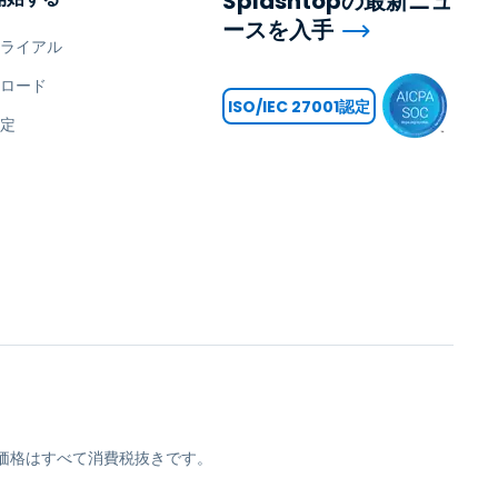
Splashtopの最新ニュ
ースを入手
トライアル
ンロード
ISO/IEC 27001認定
設定
opの価格はすべて消費税抜きです。