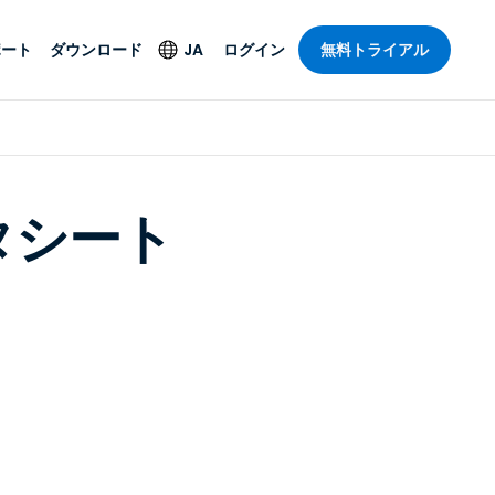
ポート
ダウンロード
JA
ログイン
無料トライアル
ト
セキュリティ製品
言語
管理操作性を
ー
ルサポート
ウイルス対策
English
ープライズグ
データシート
＆エンターテインメ
＆エンターテインメ
ステータス
エンドポイントの検出
Deutsch
ートアクセス
と対応
ポート。オン
Español
ションが利用
Foxpass Wi-Fiアクセ
Français
ス＆コントロール
ゼロトラストセキュア
Italiano
び公共部門
ジー
ワークスペース
Nederlands
クチャとデザイン
Shield（詐欺対策）
Português
業界を見る
計
简体中文
すべての製品
繁體中文