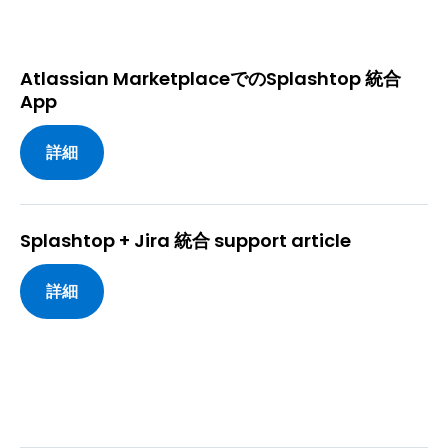
Atlassian MarketplaceでのSplashtop 統合
App
詳細
Splashtop + Jira 統合 support article
詳細