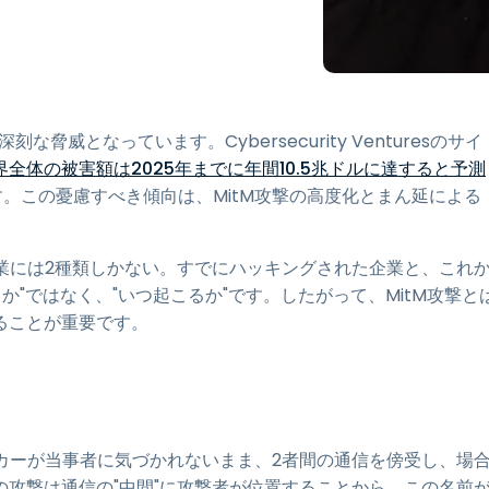
ネットワークセグメンテーシ
ョンとVLAN制御
高等教育向け eduroam 統合
威となっています。Cybersecurity Venturesのサイ
全体の被害額は2025年までに年間10.5兆ドルに達すると予測
す。この憂慮すべき傾向は、MitM攻撃の高度化とまん延による
うに、"企業には2種類しかない。すでにハッキングされた企業と、これ
か"ではなく、"いつ起こるか"です。したがって、MitM攻撃と
ることが重要です。
）とは、ハッカーが当事者に気づかれないまま、2者間の通信を傍受し、場
攻撃は通信の"中間"に攻撃者が位置することから、この名前