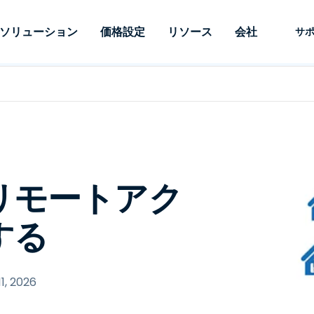
ソリューション
価格設定
リソース
会社
サ
 Support
ニーズ別
タイプ別
認証情報
Autonomous
Enterprise
業界別
業界別
関連会社
サポー
Endpoint
ェッショナルがあ
SSOと高度な
リモートデスクトップ
ブログ
セキュリティ
教育
教育
パートナ
テクニカ
Management
イスをリモート
備えたエンタ
プデスク
理
脆弱性とパッチ管理
ケーススタディ
プレス
メディア
メディア
顧客
システム
できるようにし
レードのリモ
リアルタイムのパッチ適
ント
ント
ルタイムのパッ
とリモートサ
用、自動化、完全な可視性
理とセキュ
Intuneをさらに強力に
競合他社との比較
受賞歴
ドオンとして利
プレミスオプ
と制御を提供し、ITプロフ
医療
MSP
リスクとコンプライアンス
データシート
リモートアク
。オンプレミス
可能です。
ェッショナルがデバイスを
小売り
小売り
が利用可能で
リモートで監視、管理、保
RDP/VPNの代替製品
デモ動画
護できるようにします。
政府およ
テクノロ
する
VDI/DaaSの代替製品
ウェビナー
アーキテ
オンプレミス展開
ースを見る
すべてのタイプを見る
すべての
財務・会
IoTのリモートサポート
1, 2026
フィールドサポート
RDP/SSH/VNCによるリモー