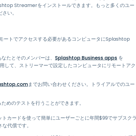
htop Streamerをインストールできます。もっと多くのユー
ださい。
リモートでアクセスする必要があるコンピュータにSplashtop
あなたとそのメンバーは、
Splashtop Business apps
を
e などで使用して、ストリーマーで設定したコンピュータにリモートアク
ashtop.com
までお問い合わせください。トライアルでのユー
るためのテストを行うことができます。
クレジットカードを使って簡単にユーザーごとに年間
$
99
でサブスク
さな代償です。