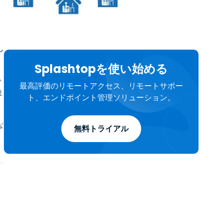
日本語
한국어
ภาษาไทย
し
Bahasa
Splashtopを使い始める
か
最高評価のリモートアクセス、リモートサポー
業界について詳しく
ま
ト、エンドポイント管理ソリューション。
な
無料トライアル