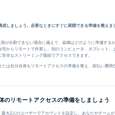
トアクセス
Wacomでリモートワーク
リモートラボアクセス
構成しましょう。必要なときにすぐに展開できる準備を整えま
エンドポイントセキュリティ
すべてのニーズについて詳し
従業員が出勤できない場合に備えて、組織はどのように準備する
く
すべての
ば、自宅からリモートで作業し、別のコンピュータ、タブレット、
に安全なストリーミング接続でアクセスできます。
または自分自身をリモートアクセスの準備を整え、前払い費用
体のリモートアクセスの準備をしましょう
、最大2人のユーザーでアカウントを設定し、あなたやチームが