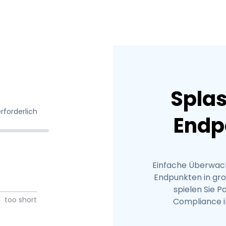
Spla
rforderlich
Endp
Einfache Überwach
Endpunkten in gr
spielen Sie P
too short
Compliance i