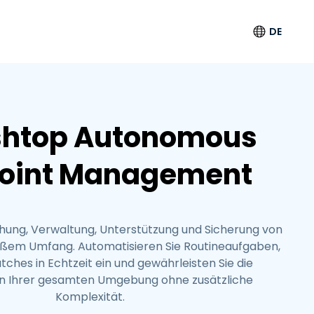
DE
Sprache
English
shtop Autonomous
Deutsch
oint Management
Español
Français
Italiano
ung, Verwaltung, Unterstützung und Sicherung von
Nederlands
oßem Umfang. Automatisieren Sie Routineaufgaben,
Português
atches in Echtzeit ein und gewährleisten Sie die
简体中文
n Ihrer gesamten Umgebung ohne zusätzliche
Komplexität.
繁體中文