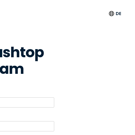
DE
Sprache
ashtop
English
Deutsch
eam
Español
Français
Italiano
Nederlands
Português
简体中文
繁體中文