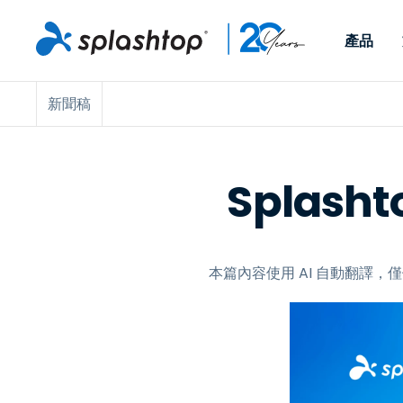
產品
新聞稿
Remote Access
依照角色
依使用個案
公司
Remote
可供個人和小型團隊在任何
可供 IT 
遠端工作
Remote Support
關於
地點，透過任何裝置存取其
裝置。即時
IT 支援和服務台
端點管理
人才招募
工作電腦。
能以附加元
Splash
提供 On-
端點管理與安全性
遠端存取
活動
MSPs
遠端學習
聯絡我們
OEM
本篇內容使用 AI 自動翻譯
查看所有使用案例