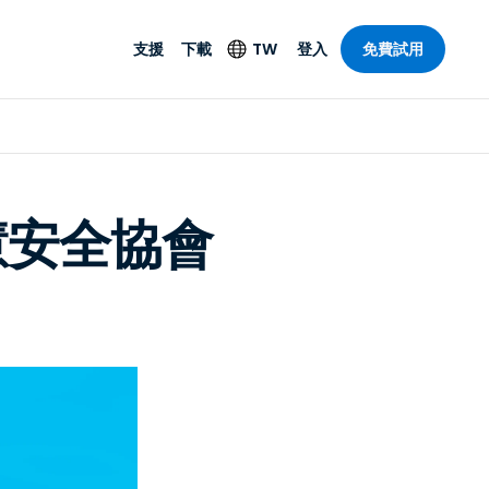
支援
下載
TW
登入
免費試用
支援
安防產品
語言
遠端存取和遠
技術支援
防毒功能
English
SO 和進階
樂
樂
系統狀態
端點偵測和回應
Deutsch
On-Prem
t智慧安全協會
Foxpass Wi-Fi 存取和
Español
控制
Français
零信任安全工作區
部門
Italiano
盾牌（反詐騙）
計
Nederlands
計
Português
產業
所有產品
简体中文
繁體中文