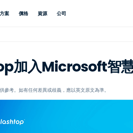
方案
價格
資源
公司
 Support
依照需求
依類型
憑證
Autonomous
Enterprise
依照行業
依照行業
分支機構
Endpoint
專業人員遠端支援
適用於企業級
遠端桌面
部落格
安全性
教育
教育
合作夥伴
Management
修補程式管理功
端支援，具備 S
漏洞與修補程式管理
案例分享
新聞稿
媒體與娛
媒體與娛
客戶
件的形式提供。
管理功能。提供 
top加入Microsof
IT 專業人員可透過即時修
Prem 選項。
選項。
補程式、自動化技術、完整
使 Intune 如虎添翼
競爭產品比較
獎項
衛生保健
MSP
的可見度和控制能力，遠端
風險與合規
資料表
零售
零售業
監控、管理和保護裝置。
RDP/VPN 替代產品
示範影片
政府與公
科技
，僅供參考。如有任何差異或歧義，應以英文原文為準。
VDI / DaaS替代方案
網路研討會
建築與設
用戶端部署
金融與會
查看所有類型
查看所有
IoT 適用的遠端支援
現場支援
透過 RDP /SSH/VNC 進行遠