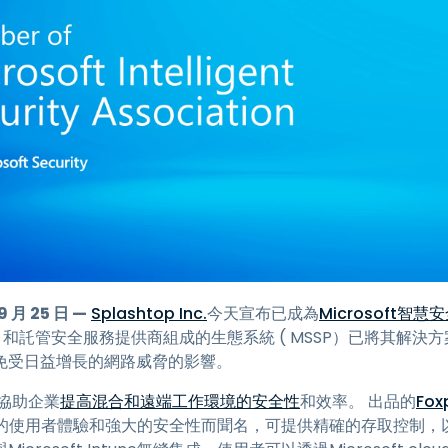
端存取
搭配 Wacom 進行遠端工作
遠端實驗室存取
端點安全
探索所有需求
探索所有
 月 25 日 —
Splashtop Inc.
今天宣布已成為
Microsoft智慧安
 和託管安全服務提供商組成的生態系統 ( MSSP）已將其解決方案
免受日益增長的網路威脅的影響。
，協助企業
提高混合和遠端工作環境的安全性
和效率。 出品的
Fox
使用者體驗和強大的安全性而聞名，可提供精確的存取控制，以保護