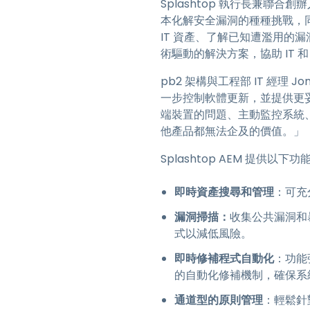
Splashtop 執行長兼聯合
本化解安全漏洞的種種挑戰，同
IT 資產、了解已知遭濫用的
術驅動的解決方案，協助 IT 
pb2 架構與工程部 IT 經理 J
一步控制軟體更新，並提供更妥
端裝置的問題、主動監控系統、
他產品都無法企及的價值。」
Splashtop AEM 提供以下功
即時資產搜尋和管理
：可充
漏洞掃描：
收集公共漏洞和暴
式以減低風險。
即時修補程式自動化
：功能
的自動化修補機制，確保系
通道型的原則管理
：輕鬆針