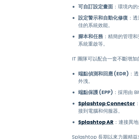
可自訂設定畫面
：環境內的
設定警示和自動化修復
：透
佳的系統效能。
腳本和任務
：精簡的管理和更
系統重啟等。
IT 團隊可以配合一套不斷增加
端點偵測和回應 (EDR)
：透
外洩。
端點保護 (EPP)
：採用由 B
Splashtop Connector
接到電腦和伺服器。
Splashtop AR
：連接異地據
Splashtop 長期以來力圖