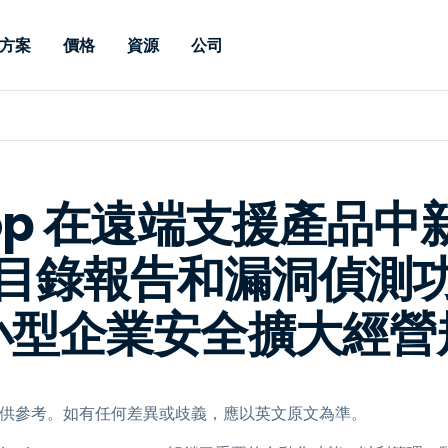
方案
價格
資源
公司
 Support
依照需求
依類型
憑證
Autonomous
Enterprise
依照行業
依照行業
分支機構
Endpoint
專業人員遠端支援
適用於企業級
遠端桌面
部落格
安全性
教育
教育
合作夥伴
Management
修補程式管理功
端支援，具備 S
漏洞與修補程式管理
案例分享
新聞稿
媒體與娛
媒體與娛
客戶
件的形式提供。
管理功能。提供 
htop 在遠端支援產品
IT 專業人員可透過即時修
Prem 選項。
選項。
補程式、自動化技術、完整
使 Intune 如虎添翼
競爭產品比較
獎項
衛生保健
MSP
的可見度和控制能力，遠端
目錄報告和漏洞偵測
風險與合規
資料表
零售
零售業
監控、管理和保護裝置。
RDP/VPN 替代產品
示範影片
政府與公
科技
小型企業安全擴大經營
VDI / DaaS替代方案
網路研討會
建築與設
用戶端部署
金融與會
查看所有類型
查看所有
IoT 適用的遠端支援
，僅供參考。如有任何差異或歧義，應以英文原文為準。
現場支援
透過 RDP /SSH/VNC 進行遠