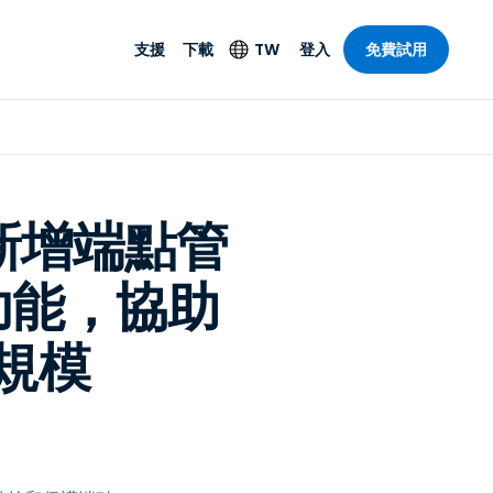
支援
下載
TW
登入
免費試用
支援
安防產品
語言
遠端存取和遠
技術支援
防毒功能
English
SO 和進階
樂
樂
系統狀態
端點偵測和回應
Deutsch
On-Prem
中新增端點管
Foxpass Wi-Fi 存取和
Español
控制
功能，協助
Français
零信任安全工作區
部門
Italiano
盾牌（反詐騙）
規模
計
Nederlands
計
Português
產業
所有產品
简体中文
繁體中文