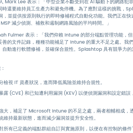
創辦人 Mark Lee 表示：「中型企業不斷受到在 AI 驅動下的
時還要維持員工生產力和避免停機。為了應對這樣的挑戰，Splas
漏洞，並提供按原則執行的即時修補程式自動化功能。我們正在快速
和 MSP 減少偵測、補救和遏制網路風險的平均時間。」
onah Fulmer 表示：「我們仰賴 Intune 的部分端點管理功能，但
善的文件記錄，種種功能補足了 Intune 的重大不足之處。
自動進行軟體修補，並確保合規性。Splashtop 具有競爭力
能：
分檢視 IT 資產狀況，進而降低風險並維持合規性。
露 (CVE) 和已知遭利用漏洞 (KEV) 以便偵測漏洞和設定錯誤
強大，補足了 Microsoft Intune 的不足之處，兩者相輔
統維持最新狀態，進而減少漏洞並提升安全性。
對所有已定義的端點群組自訂與實施原則，以便在有控制的條件