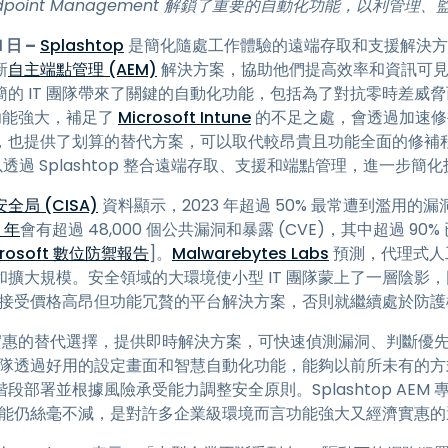
 Endpoint Management 解鎖了重要的自動化功能，
以利管理、
端存取
 日 –
Splashtop
是簡化隨處工作體驗的遠端存取和支援解決方
搭配 Wacom 進行遠端工作
新
自主端點管理 (AEM)
解決方案，協助他們提高效率和資訊可見
遠端實驗室存取
的 IT 團隊帶來了關鍵的自動化功能，包括為了對抗零時差威
端點安全
M 功能強大，補足了
Microsoft Intune
的不足之處，會透過加速修補
，也提供了划算的替代方案，可以取代較昂貴且功能全面的修補
探索所有需求
探索所有
可以透過 Splashtop 整合遠端存取、支援和端點管理，進一步簡
局 (CISA)
資料顯示，2023 年超過 50% 最常遭到濫用
 年
會有超過 48,000 個公共漏洞和暴露 (CVE)，其中超過 9
icrosoft 數位防禦報告
]。
Malwarebytes Labs
預測，代理式人
擴大規模。安全領域的大環境使小型 IT 團隊蒙上了一層陰影，因
被迫接受價格高昂但功能冗贅的平台解決方案，否則就繼續處於防
一款經濟實惠的替代選擇，提供即時解決方案，可快速偵測漏洞、判斷
 團隊透過好用的設定畫面和智慧自動化功能，能夠以前所未有的
部署並根據風險承受能力調整安全原則。Splashtop AEM
點，且效能仍絲毫不減，是對許多企業級環境而言功能強大又經濟實惠