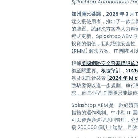
Splashtop Autonomous
加州庫比蒂諾，2025 年 3 月 11
端支援使用者，推出了一款全
的裝置。該解決方案為人力精簡
程式更新。Splashtop AE
投資的價值，藉此增強安全性
(RMM) 解決方案。IT 團隊
根據
美國網路安全暨基礎設施安全
復至關重要。
根據預計，2025
涉及未託管裝置 [
2024 年 M
致駭客得以進一步規劃、執行和
求，這些小型 IT 團隊只能
Splashtop AEM 是
措施的運作機制。中小型 IT
可以透過通道型原則管理，分階段
援 200,000 個以上端