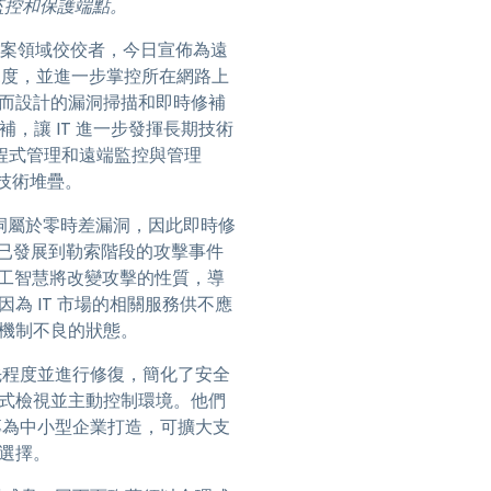
監控和保護端點。
日本語
案領域佼佼者，今日宣佈為遠
한국어
度，並進一步掌控所在網路上
ภาษาไทย
脅而設計的漏洞掃描和即時修補
Bahasa
，讓 IT 進一步發揮長期技術
程式管理和遠端監控與管理
行業
化技術堆疊。
的漏洞屬於零時差漏洞，因此即時修
0% 已發展到勒索階段的攻擊事件
工智慧將改變攻擊的性質，導
為 IT 市場的相關服務供不應
護機制不良的狀態。
優先程度並進行修復，簡化了安全
方式檢視並主動控制環境。他們
 專為中小型企業打造，可擴大支
的選擇。