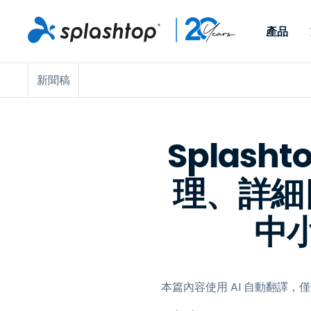
產品
新聞稿
Remote Access
依照角色
依使用個案
公司
Remote
可供個人和小型團隊在任何
可供 IT 
遠端工作
Remote Support
關於
地點，透過任何裝置存取其
裝置。即時
IT 支援和服務台
端點管理
人才招募
工作電腦。
能以附加元
Splas
提供 On-
端點管理與安全性
遠端存取
活動
理、詳細
MSPs
遠端學習
聯絡我們
OEM
中
查看所有使用案例
本篇內容使用 AI 自動翻譯