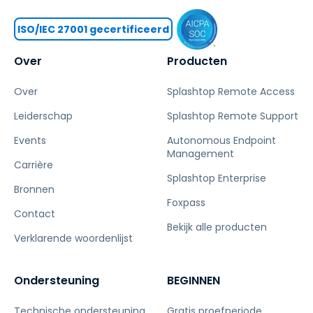
ISO/IEC 27001 gecertificeerd
Over
Producten
Over
Splashtop Remote Access
Leiderschap
Splashtop Remote Support
Events
Autonomous Endpoint
Management
Carrière
Splashtop Enterprise
Bronnen
Foxpass
Contact
Bekijk alle producten
Verklarende woordenlijst
Ondersteuning
BEGINNEN
Technische ondersteuning
Gratis proefperiode