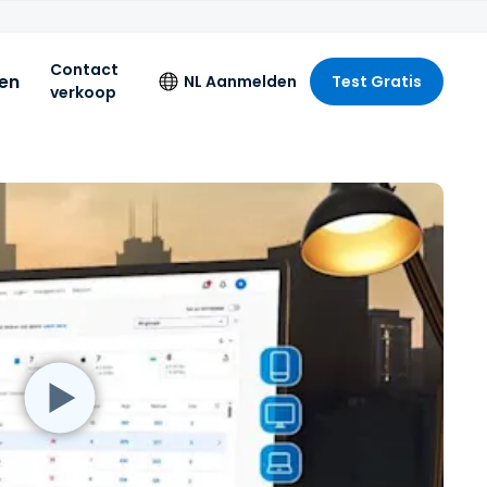
Contact
zen
NL
Aanmelden
Test Gratis
verkoop
Taal
English
Deutsch
R,
Español
Français
Italiano
Nederlands
Português
简体中文