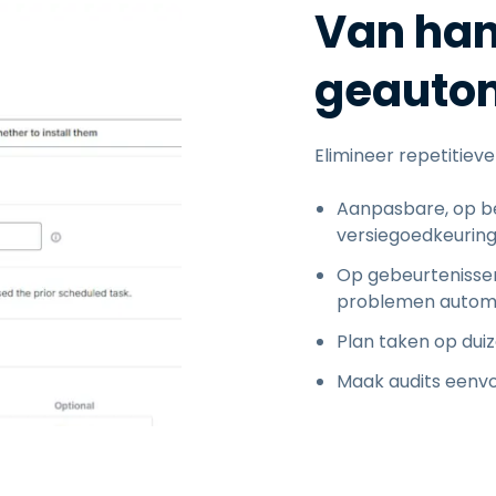
Van ha
geauto
Elimineer repetitieve
Aanpasbare, op b
versiegoedkeurin
Op gebeurtenisse
problemen automat
Plan taken op duiz
Maak audits eenvo