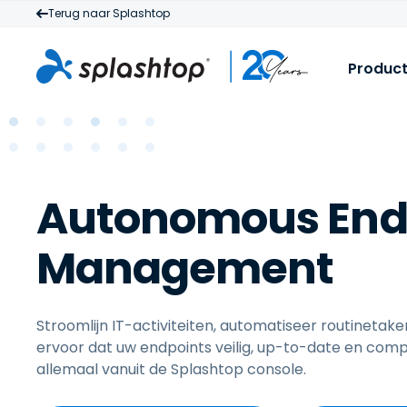
Terug naar Splashtop
Produc
S
V
H
I
b
Autonomous End
M
m
a
z
Management
Stroomlijn IT-activiteiten, automatiseer routinetake
ervoor dat uw endpoints veilig, up-to-date en compli
allemaal vanuit de Splashtop console.