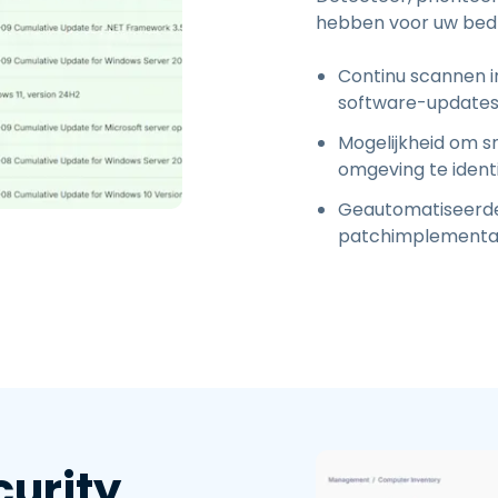
hebben voor uw bedri
Continu scannen i
software-update
Mogelijkheid om s
omgeving te identi
Geautomatiseerde
patchimplementa
urity