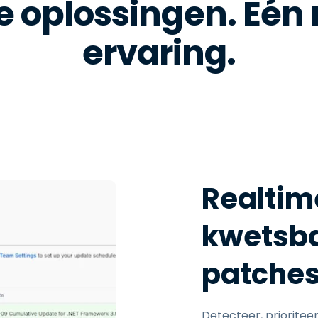
 oplossingen. Eén
ervaring.
Realtim
kwetsb
patche
Detecteer, prioritee