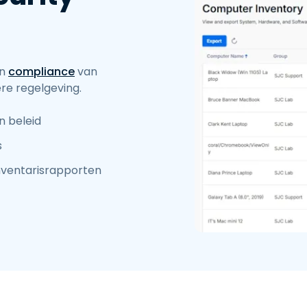
an
compliance
van
re regelgeving.
n beleid
s
nventarisrapporten