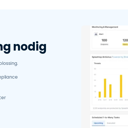
ng nodig
lossing.
mpliance
ter