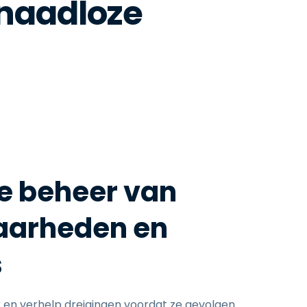
 naadloze
e beheer van
aarheden en
s
r en verhelp dreigingen voordat ze gevolgen