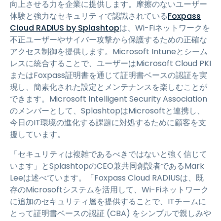
向上させる力を企業に提供します。摩擦のないユーザー
体験と強力なセキュリティで認識されている
Foxpass
Cloud RADIUS by Splashtop
は、Wi-Fiネットワークを
不正ユーザーやサイバー攻撃から保護するための正確な
アクセス制御を提供します。Microsoft Intuneとシーム
レスに統合することで、ユーザーはMicrosoft Cloud PKI
またはFoxpass証明書を通じて証明書ベースの認証を実
現し、簡素化された設定とメンテナンスを楽しむことが
できます。Microsoft Intelligent Security Association
のメンバーとして、SplashtopはMicrosoftと連携し、
今日のIT環境の進化する課題に対処するために顧客を支
援しています。
「セキュリティは複雑であるべきではないと強く信じて
います」とSplashtopのCEO兼共同創設者であるMark
Leeは述べています。「Foxpass Cloud RADIUSは、既
存のMicrosoftシステムを活用して、Wi-Fiネットワーク
に追加のセキュリティ層を提供することで、ITチームに
とって証明書ベースの認証 (CBA) をシンプルで親しみや