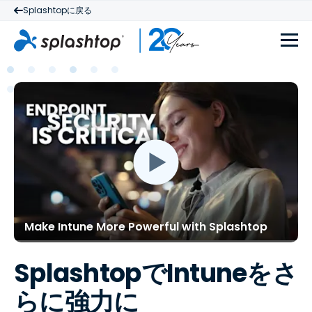
Splashtopに戻る
Make Intune More Powerful with Splashtop
SplashtopでIntuneをさ
らに強力に