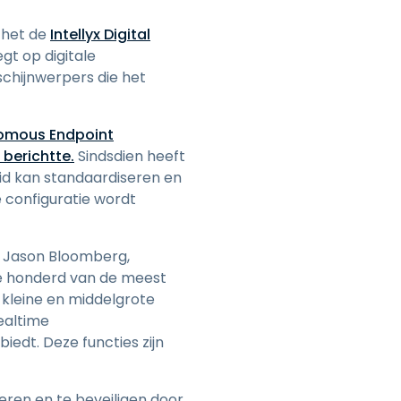
日本語
 het de
Intellyx Digital
한국어
gt op digitale
ภาษาไทย
schijnwerpers die het
Bahasa
omous Endpoint
 berichtte.
Sindsdien heeft
id kan standaardiseren en
 configuratie wordt
lle sectoren
gt Jason Bloomberg,
de honderd van de meest
p kleine en middelgrote
ealtime
iedt. Deze functies zijn
eren en te beveiligen door