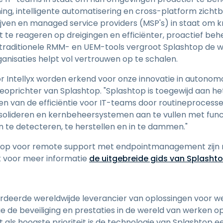
ng, intelligente automatisering en cross-platform zichtb
jven en managed service providers (MSP's) in staat om kr
ect te reageren op dreigingen en efficiënter, proactief be
 traditionele RMM- en UEM-tools vergroot Splashtop de w
rganisaties helpt vol vertrouwen op te schalen.
or Intellyx worden erkend voor onze innovatie in auton
oprichter van Splashtop. "Splashtop is toegewijd aan h
ren van de efficiëntie voor IT-teams door routineprocess
solideren en kernbeheersystemen aan te vullen met func
n te detecteren, te herstellen en in te dammen."
top voor remote support met endpointmanagement zijn 
jk voor meer informatie
de uitgebreide gids van Splasht
rdeerde wereldwijde leverancier van oplossingen voor w
e de beveiliging en prestaties in de wereld van werken o
 als hoogste prioriteit is de technologie van Splashtop 