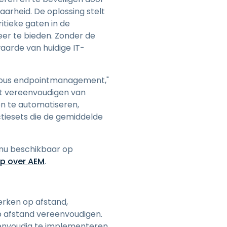
aarheid. De oplossing stelt
itieke gaten in de
heer te bieden. Zonder de
aarde van huidige IT-
omous endpointmanagement,"
et vereenvoudigen van
en te automatiseren,
tiesets die de gemiddelde
nu beschikbaar op
op over AEM
.
erken op afstand,
p afstand vereenvoudigen.
eenvoudig te implementeren,