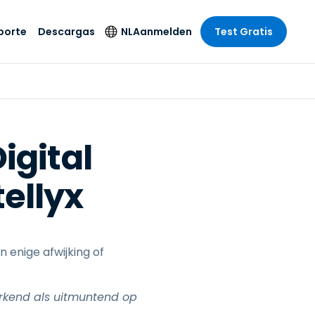
porte
Descargas
NL
Aanmelden
Test Gratis
 branche
 branche
Andere
Taal
securityproducten
e remote
ondersteuning
s
s
English
mote
Antivirus
tus
 entretenimiento
 entretenimiento
Deutsch
SSO en
igital
Endpointdetectie en
e
idszorg
Español
-respons
id. On-
ellyx
del
del
Français
Foxpass Wifi Access
& Control
& Publieke
gie
Italiano
Zero Trust Secure
Nederlands
Workspace
uur & Design
 enige afwijking of
Português
n & Accounting
le bedrijfstakken
简体中文
Alle producten
rkend als uitmuntend op
繁體中文