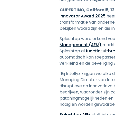
CUPERTINO, Californië, 12
Innovator Award 2025
heef
transformatie van ondernem
bekijken waard zijn en die i
Splashtop werd erkend voor 
Management (AEM)
markt,
Splashtop al
functie-uitbr
automatisch kan toepassen
verkleind en de beveiligin
"Bij Intellyx krijgen we elk
Managing Director van Inte
disruptieve en innovatieve b
bedrijven, waaronder zijn 
patchingmogelijkheden en he
nodig en worden gewaardee
Splashtop AEM
stelt inter