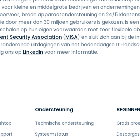
 voor kleine en middelgrote bedrijven en onderneminge
 doorvoer, brede apparaatondersteuning en 24/5 klantens
e door meer dan 30 miljoen gebruikers is gekozen, is een 
te schalen op hun eigen voorwaarden met zeer flexibele 
gent Security Association
(
MISA
) en sluit zich aan bij de
eranderende uitdagingen van het hedendaagse IT-landsc
lg ons op
LinkedIn
voor meer informatie.
Ondersteuning
BEGINNE
shtop
Technische ondersteuning
Gratis pro
upport
Systeemstatus
Descargas