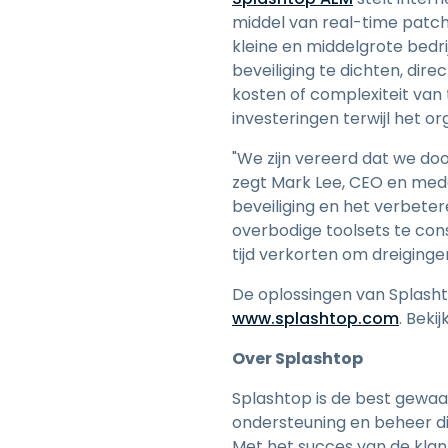
middel van real-time patchi
kleine en middelgrote bedri
beveiliging te dichten, dir
kosten of complexiteit van
investeringen terwijl het o
"We zijn vereerd dat we do
zegt Mark Lee, CEO en mede
beveiliging en het verbete
overbodige toolsets te con
tijd verkorten om dreiginge
De oplossingen van Splash
www.splashtop.com
. Beki
Over Splashtop
Splashtop is de best gewaa
ondersteuning en beheer di
Met het succes van de klant