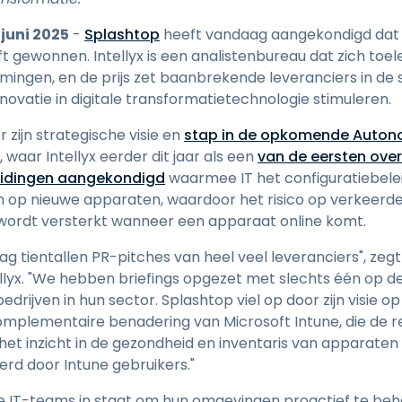
Ondersteuning op locatie
Remote access via
 juni 2025
-
Splashtop
heeft vandaag aangekondigd dat
RDP/SSH/VNC
t gewonnen. Intellyx is een analistenbureau dat zich toele
Op afstand werken met
ingen, en de prijs zet baanbrekende leveranciers in de 
Wacom
nnovatie in digitale transformatietechnologie stimuleren.
Toegang op afstand voor
zijn strategische visie en
stap in de opkomende Auton
Labo's
 waar Intellyx eerder dit jaar als een
van de eersten over
Endpoint-beveiliging
eidingen aangekondigd
waarmee IT het configuratiebele
 op nieuwe apparaten, waardoor het risico op verkeerde
Ontdek alle behoeften
Ontdek a
g wordt versterkt wanneer een apparaat online komt.
e dag tientallen PR-pitches van heel veel leveranciers", ze
llyx. "We hebben briefings opgezet met slechts één op 
edrijven in hun sector. Splashtop viel op door zijn visie o
complementaire benadering van Microsoft Intune, die de r
t inzicht in de gezondheid en inventaris van apparaten b
rd door Intune gebruikers."
ne IT-teams in staat om hun omgevingen proactief te beh