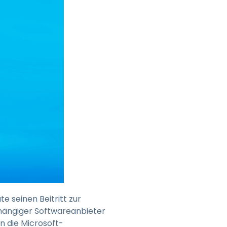
日本語
한국어
ภาษาไทย
Bahasa
nchen entdecken
e seinen Beitritt zur
ängiger Softwareanbieter
n die Microsoft-