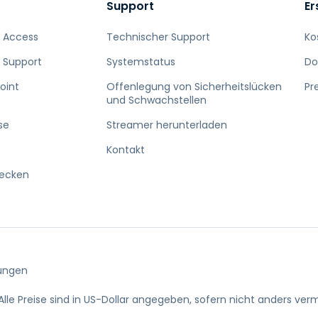
Support
Er
 Access
Technischer Support
Ko
 Support
Systemstatus
Do
oint
Offenlegung von Sicherheitslücken
Pr
und Schwachstellen
se
Streamer herunterladen
Kontakt
decken
ungen
Alle Preise sind in US-Dollar angegeben, sofern nicht anders verm