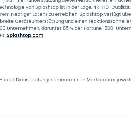
T-/MSP-Fernunterstützung bieten ein schnelles, einfaches 
echnologie von Splashtop ist in der Lage, 4K-HD-Qualität
rem niedriger Latenz zu erreichen. Splashtop verfügt über
e breite Geräteunterstützung und einen reaktionsschnelle
0.000 Unternehmen, darunter 85 % der Fortune-500-Unte
it.
Splashtop.com
- oder Dienstleistungsnamen können Marken ihrer jeweili