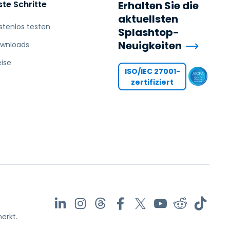
ste Schritte
Erhalten Sie die
aktuellsten
stenlos testen
Splashtop-
Neuigkeiten
wnloads
eise
ISO/IEC 27001-
zertifiziert
erkt.