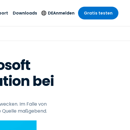
port
Downloads
DE
Anmelden
Gratis testen
anche
anche
-Unternehmen
Sicherheitsprodukte
Sprache
riff der
er Support
wesen
wesen
Antivirus
English
sse und
tus
nd Unterhaltung
nd Unterhaltung
Endpunkterkennung
Deutsch
t SSO
osoft
und -reaktion
r
itswesen
Español
 On-
Foxpass Wi-Fi Zugriff
ation bei
del
del
Français
und Kontrolle
gen und
gie
Sicherer Zero-Trust-
Italiano
her Sektor
Arbeitsbereich
Nederlands
ur und Design
Shield (Anti-Betrug)
zwecken. Im Falle von
Português
nchen anzeigen
 & Buchhaltung
he Quelle maßgebend.
简体中文
Alle Produkte
繁體中文