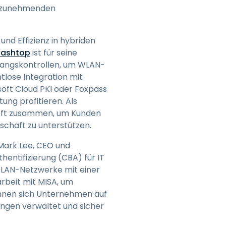
e zunehmenden
und Effizienz in hybriden
lashtop
ist für seine
ugangskontrollen, um WLAN-
tlose Integration mit
soft Cloud PKI oder Foxpass
ung profitieren. Als
osoft zusammen, um Kunden
schaft zu unterstützen.
t Mark Lee, CEO und
entifizierung (CBA) für IT
WLAN-Netzwerke mit einer
rbeit mit MISA, um
önnen sich Unternehmen auf
ngen verwaltet und sicher