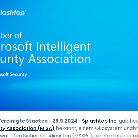
Vor-Ort-Unterstützung
Fernzugriff über
RDP/SSH/VNC
Fernarbeit mit Wacom
Fernzugriff auf Computer
einer Einrichtung
Endpunkt-Sicherheit
Alle Bedürfnisse
entdecken
Alle Bra
ereinigte Staaten - 25.9.2024 -
Splashtop Inc.
gab heut
rity Association (MISA)
bekannt, einem Ökosystem unabh
walteten Sicherheitsdiensten (MSSPs), die ihre Lösungen i