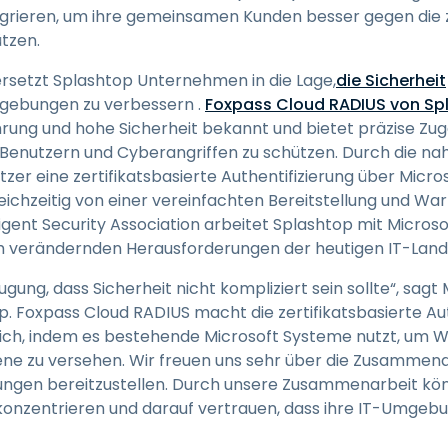
tegrieren, um ihre gemeinsamen Kunden besser gegen di
tzen.
ersetzt Splashtop Unternehmen in die Lage,
die Sicherheit
gebungen zu verbessern .
Foxpass Cloud RADIUS von Sp
rung und hohe Sicherheit bekannt und bietet präzise Z
enutzern und Cyberangriffen zu schützen. Durch die nah
zer eine zertifikatsbasierte Authentifizierung über Micro
eichzeitig von einer vereinfachten Bereitstellung und Wart
lligent Security Association arbeitet Splashtop mit Micr
ch verändernden Herausforderungen der heutigen IT-Land
ugung, dass Sicherheit nicht kompliziert sein sollte“, sag
 Foxpass Cloud RADIUS macht die zertifikatsbasierte Auth
ich, indem es bestehende Microsoft Systeme nutzt, um 
ene zu versehen. Wir freuen uns sehr über die Zusammena
sungen bereitzustellen. Durch unsere Zusammenarbeit k
onzentrieren und darauf vertrauen, dass ihre IT-Umgebu